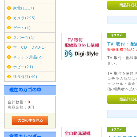
通規制がございます。その為2019
家電(1117)
は、翌着指定をされましても届
がございましたのでご指定され
カメラ(295)
お、時間指定も出来ませんので
ゲーム(4)
2019年05月07日
スポーツ(1)
TV 取付・
みずほ銀行取扱い終了のお知
本・CD・DVD(1)
販売価格(税込)
みずほ銀行取扱い終了いたしま
キッチン用品(2)
TV 取付・配
ご利用ください。
さい。
ホビー(21)
TV 取付を依
2019年04月12日
延長保証(40)
コチラの商品は
GWの休業日
ャンセル・返金
(依頼業者へ払い
GW中は休業日が増えておりま
さい。
合計数量：
0
休業日は完全休業となりますの
商品金額：
0円
お急ぎの方は、早めのご入金・
2018年11月14日
店休日