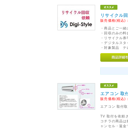
2016年05月20日
リサイクル
◇初期不良対象外メーカーの
販売価格(税込)
5月23日より、ケルヒャー社の
・商品とご一緒
・回収のみの料
ます。
・リサイクル券
当店での交換やご返金、修理等
・デジタルスタ
注意くださいませ。
・対象製品 テ
初期不良を含め商品に不具合等
ートセンターへご連絡をお願い
2013年05月10日
◇au(ezweb)携帯をご利用
au(ezweb)携帯をご利用の
エアコン 取
い事例が多数発生しております
販売価格(税込)
ご確認をお願いいたします
エアコン 取付
2015年01月17日
TV 取付を依
コチラの商品は
◇阪神・淡路大震災から20
ャンセル・返金