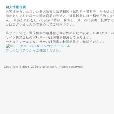
ますので、ご了承くださいませ
個人情報保護
お客様からいただいた個人情報は法的機関（裁判所・警察等）から提出
2016年01月29日
請がありました場合を除き商品の発送とご連絡以外には一切使用致しま
<重要>Surface Pro を対
ん。 当店が責任をもって安全に蓄積・保管し、第三者に譲渡・提供す
とはございませんので安心してご利用下さい。
交換について
Microsoft Surface Pr
当サイトでは、通信情報の暗号化と実在性の証明のため、GMOグロー
サイン株式会社のSSLサーバ証明書を使用しております。
質問の答えが記載されております。お
セキュアシールより、サーバ証明書の検証結果をご確認ください。
交換対象品である場合は、無償
き、お手続きくださいませ。
詳しくはコチラからご確認ください。
2014年04月09日
Copyright c 2005-2026 Digi-Style All rights reserved.
<重要>Windows XP の
Windows XP のサポート
ています。
2014年4月8日(米国時間)以
けることは、PCの脆弱性を解
キュリティ上、危険な状態にな
最新環境への移行をご検討くだ