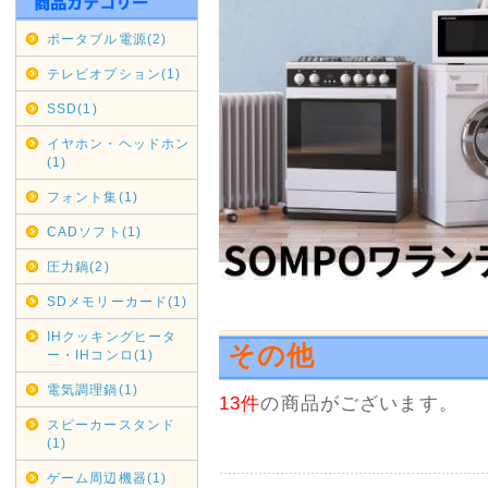
福岡県・長崎県 全域 9月6日(日
ポータブル電源(2)
期間変更の可能性もございます
テレビオプション(1)
佐川急便の集荷・配達停止期間
SSD(1)
通常商品対象
イヤホン・ヘッドホン
(1)
九州全域 9月5日(土)～9月6日(
フォント集(1)
中国・四国 9月5日(土)～9月
CADソフト(1)
期間変更の可能性もございます
圧力鍋(2)
SDメモリーカード(1)
2020年07月16日
沖縄・北海道・離島の代引き
IHクッキングヒータ
その他
ー・IHコンロ(1)
本日2020/07/16をもちま
せていただきます。
電気調理鍋(1)
13件
の商品がございます。
縄・北海道・離島からのご注文
スピーカースタンド
送料金負担が看過できない状況
(1)
その為上記地域からの代引きで
ゲーム周辺機器(1)