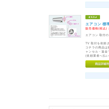
誠に勝手ながら、土・日・祝は
させていただきます。
各種、お問い合わせにつきまし
ルにて送信くださいませ。
エアコン 標
※随時、ご返信を行わせていた
販売価格(税込)
います。
エアコン 取付の
※初期不良につきましては、お
だく場合もございます。
TV 取付を依
コチラの商品は
なお、発送は通常どおり行って
ャンセル・返金
(依頼業者へ払い
2015年02月20日
◇北海道・東北・沖縄・離島
方法につきまして◇
ヤマト運輸の手数料および、保
り北海道・東北・沖縄・離島へ
濯機、冷蔵庫、マッサージチェ
更させていただきます。大変恐
さいませ。