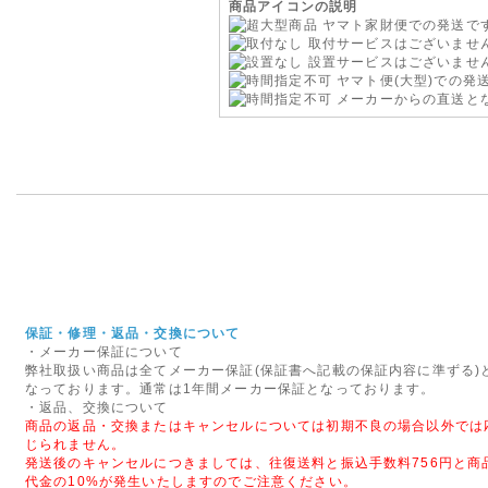
商品アイコンの説明
2015年10月13日
ヤマト家財便での発送で
◇Firefoxブラウザでのご
取付サービスはございませ
設置サービスはございませ
現在、Firefoxブラウザでご
ヤマト便(大型)での発
の表示エラーを確認しておりま
メーカーからの直送と
エラーが解消しないようでございました
のご利用をお願いいたします。
2013年09月22日
◇送料の改定につきまして◇
このたび運送会社の運賃改定に
ました。
お届けの地域別に新たに設定が
認ください。
保証・修理・返品・交換について
・メーカー保証について
大変恐縮ではございますが、ご
弊社取扱い商品は全てメーカー保証(保証書へ記載の保証内容に準ずる)
なっております。通常は1年間メーカー保証となっております。
2014年03月19日
・返品、交換について
商品の返品・交換またはキャンセルについては初期不良の場合以外では
<重要>Dyson Hot + Co
じられません。
AM05
発送後のキャンセルにつきましては、往復送料と振込手数料756円と商
代金の10%が発生いたしますのでご注意ください。
製品自主回収および製品改善