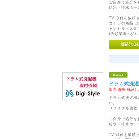
※当店は2014年4月1日以降
ご自身で処分を
給水・排水ホー
価格表示を継続いたします!
TV 取付を依
2012年05月15日
コチラの商品は
ャンセル・返金
◇Apple社製パソコンに対
(依頼業者へ払い
ご要望いただいておりました「Appl
フォーアクシデント」の販売を開
メーカー保証が1年以上ついた、M
ト・タブレット・デスクトップ)を対
TV・iphone・iPadの3G
2014年04月11日
ドラム式洗濯
<重要>ソニーパーソナルコンピ
販売価格(税込)
お願い
ドラム式洗濯機
い。
2014年2月に発売しましたソニーパ
リサイクル回収
において、設計生産委託先から
ご自身で処分を
合により、当該バッテリーパッ
給水・排水ホー
能性があることが判明いたしま
TV 取付を依