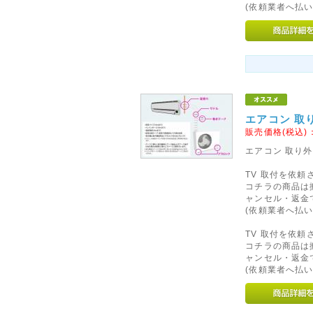
阪神・淡路大震災から20年の
(依頼業者へ払い
でご冥福をお祈りいたします。
2015年01月26日
◇関東への送料改定につきま
ヤマト運輸の運賃改定にともない
木県、群馬県、埼玉県、千葉県
エアコン 取
が「100円」に値下げとなりま
販売価格(税込)
エアコン 取り
2013年04月29日
◇北海道、沖縄県及び一部離
TV 取付を依
コチラの商品は
このたび運送会社の遠隔地運賃
ャンセル・返金
離島への基本送料を以下のとお
(依頼業者へ払い
北海道へのお届けは基本送料を2
TV 取付を依
基本送料を3,000円を頂戴い
コチラの商品は
解、ご了承くださいませ。
ャンセル・返金
(依頼業者へ払い
2013年07月15日
◇土・日・祝のお電話の対応