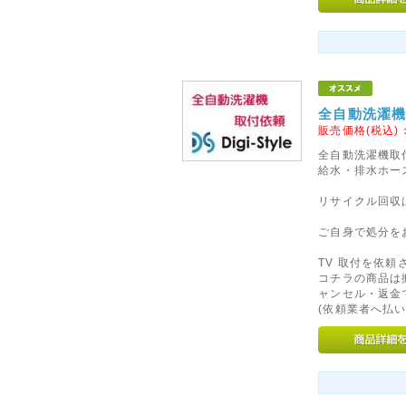
2014年09月29日
◇代金引換手数料と基本送料
10月1日ご注文分より、「代金
行わせていただきます。
なにとぞご理解のほど、よろし
全自動洗濯機
販売価格(税込)
2015年08月27日
全自動洗濯機取
<重要>富士通ノートパソコ
給水・排水ホー
いて
リサイクル回収
富士通社製ノートパソコンに搭
された一部のバッテリパックに
ご自身で処分を
れがあることがわかりました。
TV 取付を依
テリパックの交換・回収を自主
コチラの商品は
ャンセル・返金
(依頼業者へ払い
2016年06月16日
◇関東への送料改定につきま
ヤマト運輸の運賃改定にともない
(茨城県、栃木県、群馬県、埼玉
の基本送料が「無料」となりま