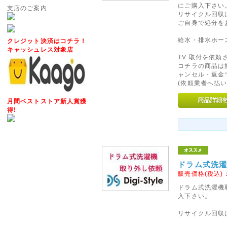
にご購入下さい
支店のご案内
自動返信メール・お問い合わせ
リサイクル回収
ご自身で処分を
ざいますが、メールアドレスの
給水・排水ホー
クレジット決済はコチラ！
それでも届かない場合は、電話
キャッシュレス対象店
TV 取付を依
コチラの商品は
2016年06月16日
ャンセル・返金
◇信越・北陸・四国への送料
(依頼業者へ払い
ヤマト運輸の運賃改定にともない
月間ベストストア新人賞獲
(新潟県、長野県)・北陸(富山県
得!
県、愛媛県、高知県)への基本送
ぜひ、ご利用くださいませ。
2014年03月21日
ドラム式洗濯
◇消費税率変更につきまして
販売価格(税込)
2014年4月1日以降ご注文いた
ドラム式洗濯機
変更いたします。
入下さい。
2014年3月31日までにサイ
リサイクル回収
消費税率5%の税込価格でご購