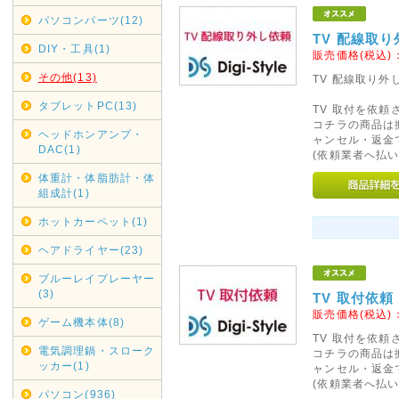
であしからずご了承くださいま
パソコンパーツ(12)
銀行振り込みでのご注文は受け
TV 配線取
DIY・工具(1)
販売価格(税込)
2020年05月01日
その他(13)
TV 配線取り
リサイクル回収業務一時休止
タブレットPC(13)
契約配送業者ヤマトホームコン
TV 取付を依
コチラの商品は
けまして、弊社では現在リサイ
ヘッドホンアンプ・
ャンセル・返金
DAC(1)
各自治体へご連絡・ご依頼くだ
(依頼業者へ払い
再開次第お知らせいたします。
体重計・体脂肪計・体
組成計(1)
2019年12月16日
ホットカーペット(1)
年末年始休業日
ヘアドライヤー(23)
カレンダーに反映しましたので
ブルーレイプレーヤー
尚、大型商品・超大型商品は2
(3)
TV 取付依頼
きました。
販売価格(税込)
ゲーム機本体(8)
2019年05月16日
TV 取付を依
電気調理鍋・スローク
コチラの商品は
G20大阪サミット開催に伴い
ッカー(1)
ャンセル・返金
(依頼業者へ払い
G20大阪サミット開催に伴い、20
パソコン(936)