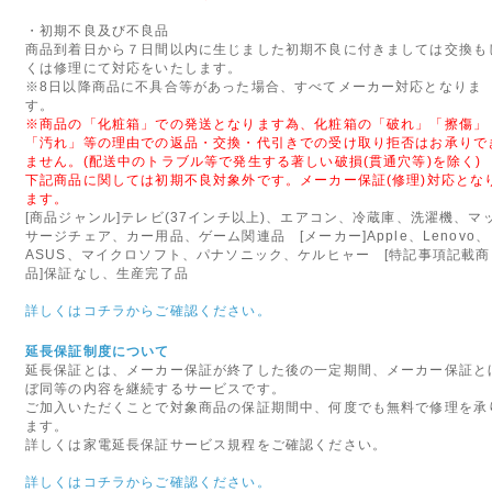
ダイソン株式会社は、弊社製品ダイソン
・初期不良及び不良品
商品到着日から７日間以内に生じました初期不良に付きましては交換も
ル)AM04および AM05につ
くは修理にて対応をいたします。
発生したため、ユーザーの皆様
※8日以降商品に不具合等があった場合、すべてメーカー対応となりま
および改善対策に関するご案内
す。
※商品の「化粧箱」での発送となります為、化粧箱の「破れ」「擦傷」
「汚れ」等の理由での返品・交換・代引きでの受け取り拒否はお承りで
2015年08月24日
ません。(配送中のトラブル等で発生する著しい破損(貫通穴等)を除く)
◇初期不良対象外メーカーの
下記商品に関しては初期不良対象外です。メーカー保証(修理)対応とな
ます。
9月1日より、マイクロソフト
[商品ジャンル]テレビ(37インチ以上)、エアコン、冷蔵庫、洗濯機、マ
なります。
サージチェア、カー用品、ゲーム関連品 [メーカー]Apple、Lenovo、
ASUS、マイクロソフト、パナソニック、ケルヒャー [特記事項記載商
当店での交換やご返金、修理等
品]保証なし、生産完了品
注意くださいませ。
詳しくはコチラからご確認ください。
初期不良を含め商品に不具合等
サポートセンターへご連絡をお
延長保証制度について
延長保証とは、メーカー保証が終了した後の一定期間、メーカー保証と
2016年04月25日
ぼ同等の内容を継続するサービスです。
ご加入いただくことで対象商品の保証期間中、何度でも無料で修理を承
◇定休日のお知らせ◇
ます。
詳しくは家電延長保証サービス規程をご確認ください。
5月8日より、毎週日曜を定休日
お電話やメールでのお問い合わ
詳しくはコチラからご確認ください。