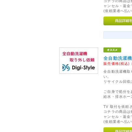
2012年07月20日
コチラの商品は
ャンセル・返金
◇営業完全再開のお知らせ◇
(依頼業者へ払い
このたびは弊社が委託しており
障害の影響により、お客様には
りお詫び申し上げます。
また、心配や励ましの言葉をお
かげをもちまして、新規ウェブ
せていただく運びとなりました
全自動洗濯機
今後も変わらぬご愛顧のほど宜
販売価格(税込)
2014年05月17日
全自動洗濯機取
い。
◇モルファンブロックの取り
リサイクル回収
ヨーロッパ・アメリカで数々の
ご自身で処分を
イギリスからやって来たモルフ
給水・排水ホー
ん。はるかに創造的で楽しさが
TV 取付を依
優れた教育向けの組み立てブロ
コチラの商品は
MORPHUN JAPAN AG
ャンセル・返金
の販売を実現いたしました。
(依頼業者へ払い