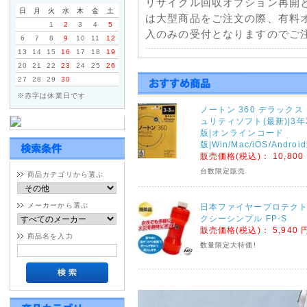
リサイクル回収オプション再開
日
月
火
水
木
金
土
は大型商品をご注文の際、有料
1
2
3
4
5
入のみの受付となりますのでご注
6
7
8
9
10
11
12
13
14
15
16
17
18
19
2021年01月11日
20
21
22
23
24
25
26
27
28
29
30
佐川急便一部地域配送停止に
※赤字は休業日です
天候不良による配送の遅延につ
ノートン 360 デラックス
部地域で発送遅延・停止が発生
ュリティソフト(最新)|3年
くださいませ。
版|オンラインコード
版|Win/Mac/iOS/Andro
販売価格(税込)：
10,800
2020年09月04日
台数限定販売
商品カテゴリから選ぶ
台風10号の影響による荷物
ヤマトホームコンビニエンス・
メーカーから選ぶ
日本ファイヤープロテクト
連絡がございましたのでご注文
クシーシンプル FP-S
販売価格(税込)：
5,940 
ヤマトホームコンビニエンス
商品名を入力
数量限定大特価!
※大型・超大型商品対象
宮城県・鹿児島県全域 9月5日(土
佐賀県・大分県・熊本県全域 9月6