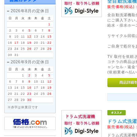
全自動洗濯機
11/17(土)は店休日とさせてい
販売価格(税込)
2026年8月の定休日
発送も行っておりませんのであ
全自動洗濯機取
日
月
火
水
木
金
土
にご購入下さい
1
給水・排水ホー
2018年09月29日
2
3
4
5
6
7
8
台風の影響により集荷、配達
リサイクル回収
9
10
11
12
13
14
15
す。
16
17
18
19
20
21
22
ご自身で処分を
ご利用のお客様にはご迷惑を
23
24
25
26
27
28
29
30
31
文を頂きます様お願い申し上
TV 取付を依
コチラの商品は
2026年9月の定休日
ャンセル・返金
日
月
火
水
木
金
土
2017年08月09日
(依頼業者へ払い
1
2
3
4
5
<重要>hotmail au(ezweb
6
7
8
9
10
11
12
13
14
15
16
17
18
19
《hotmail au(ezweb.jp
20
21
22
23
24
25
26
えてご注文いただきますようお
27
28
29
30
りません。
※赤字は休業日です
お客様よりメールが届いてない
ドラム式洗濯
ておりますが、メールアドレス
販売価格(税込)
と返信は届きませんのでご注意
ドラム式洗濯機