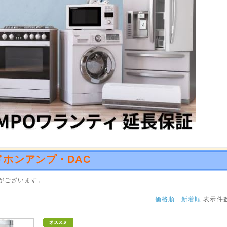
の可能性もございますので予めご了承くださいませ。
07月16日
海道・離島の代引き終了のお知らせ
0/07/16をもちまして沖縄・北海道・離島の代引き注文を終了とさせていただきます。
道・離島からのご注文による受け吊拒否があまりにも多い為、配送料金負担が看過できな
た。
記地域からの代引きでのご注文は、キャンセルさせて頂きますのであしからずご了承くだ
込みでのご注文は受け付け致しております。
05月01日
ル回収業務一時休止のお知らせ
業者ヤマトホームコンビニエンスのリサイクル業務一時休止を受けまして、弊社では現在
お承り致しておりません。
へご連絡・ご依頼くださいませ。
お知らせいたします。
ドホンアンプ・DAC
12月16日
がございます。
休業日
ーに反映しましたのでご注文前にご確認ください。
価格順
新着順
表示件
商品・超大型商品は27日にて年内出荷受付を締め切らせていただきました。
05月16日