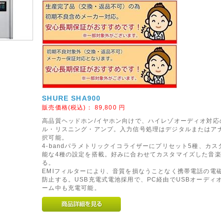
阪サミット開催に伴い
サミット開催に伴い、2019年6月24日(月)から7月3日(水)までの交通規制がございます。
6月24日(月)から7月3日(水)のご注文は、翌着指定をされましても届かない可能性が高いと
絡がございましたのでご指定されましても届かない場合がございます。なお、時間指定も
しからずご了承ください。
05月07日
行取扱い終了のお知らせ
行取扱い終了いたしましたので三井住友銀行、楽天銀行を
ださい。
SHURE SHA900
04月12日
販売価格(税込)：
89,800
円
業日
高品質ヘッドホン/イヤホン向けで、ハイレゾオーディオ対応
休業日が増えておりますのでご購入の前にカレンダーをご確認ください。
ル・リスニング・アンプ。入力信号処理はデジタルまたはア
完全休業となりますので一切の業務は行いません。
択可能。
方は、早めのご入金・ご注文をお勧め致します。
4-bandパラメトリックイコライザーにプリセット5種、カス
能な4種の設定を搭載。好みに合わせてカスタマイズした音
る。
11月14日
EMIフィルターにより、音質を損なうことなく携帯電話の電
防止する。USB充電式電池採用で、PC経由でUSBオーディ
(土)は店休日とさせていただきます。
ーム中も充電可能。
っておりませんのであしからずご了承ください。
09月29日