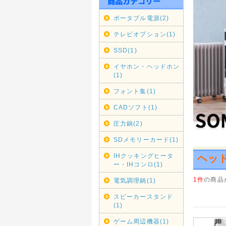
期間変更
ポータブル電源(2)
2020年
沖縄・北
テレビオプション(1)
本日202
SSD(1)
縄・北海
なりまし
イヤホン・ヘッドホン
その為上
(1)
せ。
銀行振り
フォント集(1)
2020年
CADソフト(1)
リサイク
圧力鍋(2)
契約配送
ル回収を
SDメモリーカード(1)
各自治体
再開次第
IHクッキングヒータ
ヘッ
ー・IHコンロ(1)
2019年
1件
の商品
電気調理鍋(1)
年末年始
カレンダ
スピーカースタンド
尚、大型
(1)
2019年
ゲーム周辺機器(1)