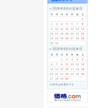
◇消費税
2014年
2026年8月の定休日
2014年
いただけ
日
月
火
水
木
金
土
※当店は2
1
2
3
4
5
6
7
8
2012年
9
10
11
12
13
14
15
◇App
16
17
18
19
20
21
22
ご要望いた
23
24
25
26
27
28
29
開始いたし
30
31
メーカー保
2026年9月の定休日
象といたし
い。
日
月
火
水
木
金
土
1
2
3
4
5
2014年
6
7
8
9
10
11
12
<重要>
13
14
15
16
17
18
19
2014年
20
21
22
23
24
25
26
給を受け
27
28
29
30
至る可能
※赤字は休業日です
2012年
◇営業完
このたび
大なご迷