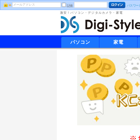
パスワー
記憶
激安！パソコン・デジタルカメラ・家電
パソコン
家電
※