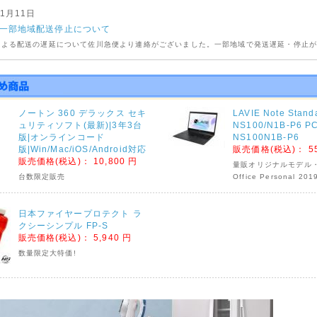
01月11日
一部地域配送停止について
による配送の遅延について佐川急便より連絡がございました。一部地域で発送遅延・停止
りますので対象エリアをご確認くださいませ。
09月04日
号の影響による荷物のお届けについて
ノートン 360 デラックス セキ
LAVIE Note Stand
ームコンビニエンス・佐川急便より下記の期間集荷・配達停止の連絡がございましたので
ュリティソフト(最新)|3年3台
NS100/N1B-P6 PC
ご確認くださいませ。
版|オンラインコード
NS100N1B-P6
ームコンビニエンス
版|Win/Mac/iOS/Android対応
販売価格(税込)：
5
超大型商品対象
販売価格(税込)：
10,800 円
量販オリジナルモデル・Mi
児島県全域 9月5日(土)16時～9月7日(月)終日
台数限定販売
Office Personal 20
分県・熊本県全域 9月6日(日)13時～9月7日(月)終日
崎県 全域 9月6日(日)16時～9月7日(月)終日
日本ファイヤープロテクト ラ
の可能性もございますので予めご了承くださいませ。
クシーシンプル FP-S
販売価格(税込)：
5,940 円
の集荷・配達停止期間
数量限定大特価!
対象
9月5日(土)～9月6日(日)終日
 9月5日(土)～9月6日(日)終日 遅延の可能性大