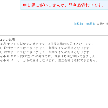
響により集荷、配達業務に遅延が発生する恐れがあります。
申し訳ございませんが、只今品切れ中です。
お客様にはご迷惑をお掛けしますが、予めご了承の上ご注文を頂きます様お
す。
08月09日
価格順
新着順
表示件
tmail au(ezweb.jp) gmail をお使いのお客様へ
il au(ezweb.jp) gmail》をご使用のお客様はメールアドレスを変えてご注文いただき
ます。自動返信メールが届いておりません。
コンの説明
りメールが届いてないとメールでお問い合わせいただく事が増えておりますが、メールア
ヤマト家財便での発送です。3日後以降のお届けとなります。
らお問い合わせいただきませんと返信は届きませんのでご注意くださいませ。
取付サービスはございません。玄関先までの配送となります。
設置サービスはございません。玄関先までの配送となります。
メール・お問い合わせの回答が届かないお客様にはお手数ではございますが、メールアド
ヤマト便(大型)での発送です。お届け時間は選択できません。
信設定をお試しくださいませ。
メーカーからの直送となります。運送会社は選択できません。
届かない場合は、電話にてご連絡くださいませ。
06月16日
北陸・四国への送料改定につきまして◇
の運賃改定にともない、6月16日17時以降ご注文分より、信越(新潟県、長野県)・北陸(
井県)・四国(香川県、徳島県、愛媛県、高知県)への基本送料が「無料」となりました!
利用くださいませ。
03月21日