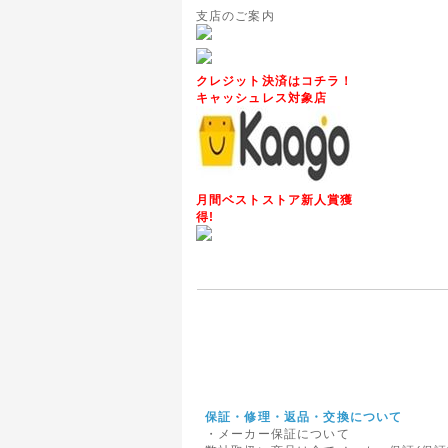
また、心
支店のご案内
イトの開
今後も変
2014年
クレジット決済はコチラ！
キャッシュレス対象店
◇モルフ
ヨーロッ
イギリス
り、世界
MORPH
月間ベストストア新人賞獲
2014年
得!
◇代金引
10月1
なにとぞ
2015年
<重要>
富士通社
いて、ご
るバッテ
保証・修理・返品・交換について
2016年
・メーカー保証について
◇関東へ