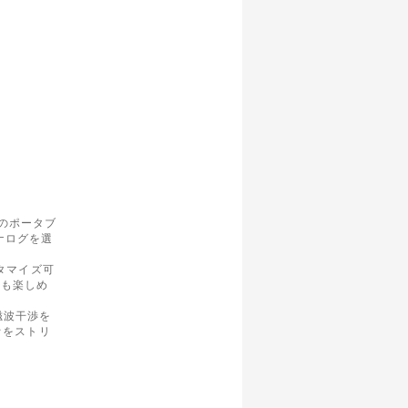
その為
各配送業
出来ませ
のポータブ
ナログを選
タマイズ可
楽も楽しめ
磁波干渉を
オをストリ