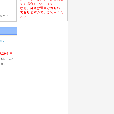
する場合もございます。
なお、
発送は通常どおり行っ
ております
ので、ご利用くだ
が発生い
さい！
ard
ご注文の
-
5,299 円
crosoft
19有り