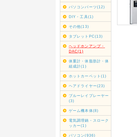
G20大
パソコンパーツ(12)
G20大阪
2019年
DIY・工具(1)
者より連
んのであ
その他(13)
タブレットPC(13)
2019年
みずほ銀
ヘッドホンアンプ・
みずほ銀
DAC(1)
ご利用く
体重計・体脂肪計・体
組成計(1)
2019年
GWの休
ホットカーペット(1)
GW中は
休業日は
ヘアドライヤー(23)
お急ぎの
ブルーレイプレーヤー
(3)
2018年
店休日
ゲーム機本体(8)
11/17
電気調理鍋・スローク
発送も行
ッカー(1)
2018年
パソコン(936)