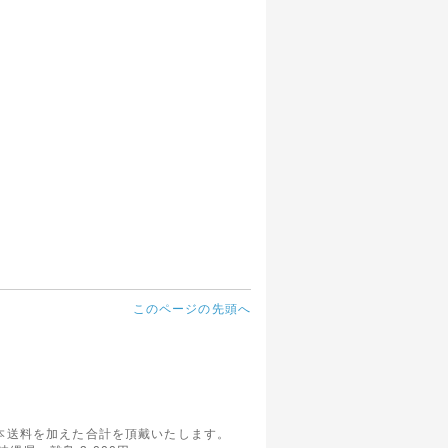
ウェブサ
さがあ
た。
このページの先頭へ
ックにお
対象とな
本送料を加えた合計を頂戴いたします。