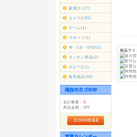
台風の影
ご利用の
家電(1117)
し上げま
カメラ(295)
2017年
ゲーム(4)
<重要>ho
スポーツ(1)
《hotma
願い致し
本・CD・DVD(1)
商品アイ
お客様よ
キッチン用品(2)
変えてか
ホビー(21)
自動返信
更のち受
延長保証(40)
それでも
2016年
合計数量：
0
◇信越・
商品金額：
0円
ヤマト運輸
石川県、福
ぜひ、ご
2014年