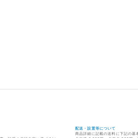
配や励ましの言葉をお寄せいただき、深く感謝申し上げます。おかげをもちまして、新規
設が完了し、営業を完全再開させていただく運びとなりました。
わらぬご愛顧のほど宜しくお願い申し上げます。
05月17日
ァンブロックの取り扱いを始めました◇
パ・アメリカで数々の受賞歴のある製品を教室やご家庭で・・・
からやって来たモルファンブロックは、おもちゃではありません。はるかに創造的で楽し
30カ国で販売されている極めて優れた教育向けの組み立てブロックです。
UN JAPAN AGENCY 日本正規販売店との提携により当店での販売を実現いたしまし
09月29日
換手数料と基本送料の改定につきまして◇
日ご注文分より、「代金引換手数料」および、「基本送料」の改定を行わせていただきます。
ご理解のほど、よろしくお願いいたします。
08月27日
富士通ノートパソコン用バッテリパックの交換・回収について
製ノートパソコンに搭載したパナソニック株式会社によって製造された一部のバッテリパ
く稀に発火し、火災に至るおそれがあることがわかりました。これに伴い、富士通社では
リパックの交換・回収を自主交換にて実施いたします。
配送・設置等について
06月16日
商品詳細に記載の送料に下記の基
の送料改定につきまして◇