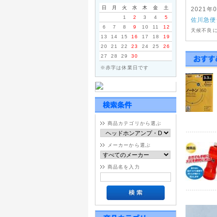
日
月
火
水
木
金
土
2021年
1
2
3
4
5
佐川急便
6
7
8
9
10
11
12
天候不良
13
14
15
16
17
18
19
たしてお
20
21
22
23
24
25
26
27
28
29
30
2020年
台風10
※赤字は休業日です
ヤマトホ
際はよく
ヤマトホ
※大型・
宮城県・鹿
商品カテゴリから選ぶ
佐賀県・大
福岡県・長
メーカーから選ぶ
期間変更
商品名を入力
佐川急便
通常商品
九州全域 
中国・四国