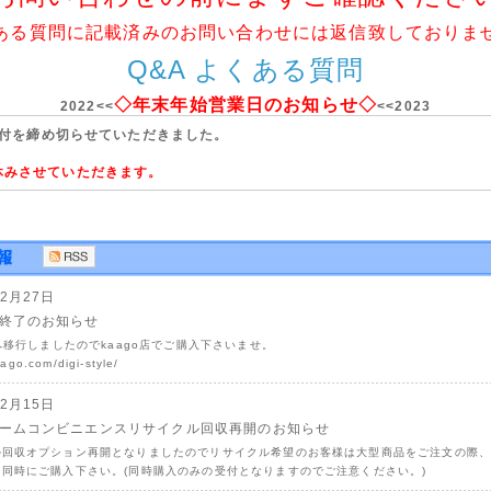
ある質問に記載済みのお問い合わせには返信致しておりま
Q&A よくある質問
◇年末年始営業日のお知らせ◇
2022<<
<<2023
受付を締め切らせていただきました。
はお休みさせていただきます。
12月27日
終了のお知らせ
店へ移行しましたのでkaago店でご購入下さいませ。
aago.com/digi-style/
02月15日
ームコンビニエンスリサイクル回収再開のお知らせ
ル回収オプション再開となりましたのでリサイクル希望のお客様は大型商品をご注文の際
同時にご購入下さい。(同時購入のみの受付となりますのでご注意ください。)