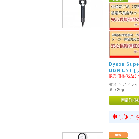
2016年05月20日
◇初期不良対象外メーカーの
5月23日より、ケルヒャー社の
ます。
当店での交換やご返金、修理等
注意くださいませ。
初期不良を含め商品に不具合等
Dyson Sup
ートセンターへご連絡をお願い
BBN ENT 
販売価格(税込)
2013年05月10日
種類:ヘアドライヤ
◇au(ezweb)携帯をご利用
量:720g
au(ezweb)携帯をご利用の
い事例が多数発生しております
ご確認をお願いいたします
申し訳ご
2015年01月17日
◇阪神・淡路大震災から20