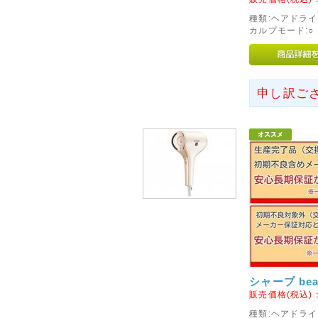
意ください。
種類:ヘアドライ
カルプモード:○ 
[info]の部分が各キャリア様
とが増えてまいりましたので今
た。
お客様にはご迷惑をお掛けいた
申し訳ご
2014年07月19日
◇当店お振込先銀行の取り扱
7月22日ご注文分より、当店お
いたします。
これに伴い、誠に勝手ながら、現
は、7月31日ご注文分にて取り
からずご了承くださいませ。
※なお、「楽天銀行」は引き続
2015年01月07日
シャープ bea
◇初期不良対象外メーカーの
販売価格(税込)
1月13日より、パナソニック社
種類:ヘアドライ