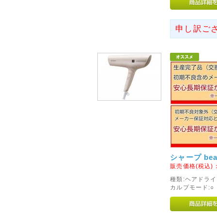
ダイソン株式会社は、弊社製品ダイソン
ル)AM04および AM05につ
申し訳ご
発生したため、ユーザーの皆様
および改善対策に関するご案内
2015年08月24日
◇初期不良対象外メーカーの
9月1日より、マイクロソフト
なります。
当店での交換やご返金、修理等
注意くださいませ。
初期不良を含め商品に不具合等
サポートセンターへご連絡をお
シャープ bea
販売価格(税込)
2016年04月25日
種類:ヘアドライ
◇定休日のお知らせ◇
カルプモード:○ 
5月8日より、毎週日曜を定休日
お電話やメールでのお問い合わ