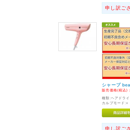
ますので、ご了承くださいませ
申し訳ご
2016年01月29日
<重要>Surface Pro を対
交換について
Microsoft Surface Pr
質問の答えが記載されております。お
交換対象品である場合は、無償
き、お手続きくださいませ。
2014年04月09日
<重要>Windows XP の
シャープ beau
Windows XP のサポート
販売価格(税込)
ています。
種類:ヘアドライ
2014年4月8日(米国時間)以
カルプモード:○ 
けることは、PCの脆弱性を解
キュリティ上、危険な状態にな
最新環境への移行をご検討くだ
申し訳ご