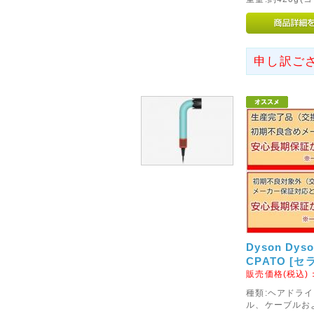
※当店は2014年4月1日以降
価格表示を継続いたします!
2012年05月15日
申し訳ご
◇Apple社製パソコンに対
ご要望いただいておりました「Appl
フォーアクシデント」の販売を開
メーカー保証が1年以上ついた、M
ト・タブレット・デスクトップ)を対
TV・iphone・iPadの3G
2014年04月11日
<重要>ソニーパーソナルコンピ
お願い
2014年2月に発売しましたソニーパ
Dyson Dys
において、設計生産委託先から
CPATO [
合により、当該バッテリーパッ
販売価格(税込)
能性があることが判明いたしま
種類:ヘアドライ
ル、ケーブルお