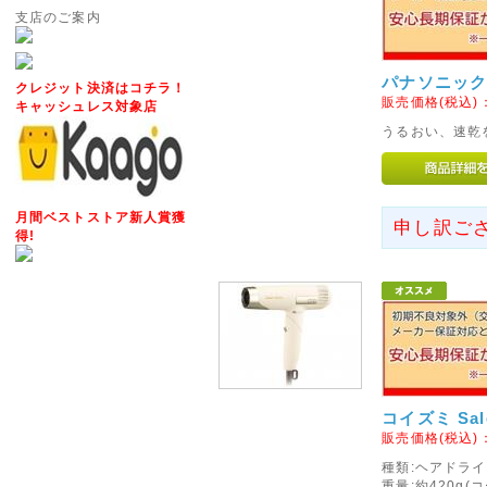
支店のご案内
自動返信メール・お問い合わせ
ざいますが、メールアドレスの
パナソニック 
クレジット決済はコチラ！
それでも届かない場合は、電話
販売価格(税込)
キャッシュレス対象店
うるおい、速乾
2016年06月16日
◇信越・北陸・四国への送料
ヤマト運輸の運賃改定にともない
月間ベストストア新人賞獲
申し訳ご
(新潟県、長野県)・北陸(富山県
得!
県、愛媛県、高知県)への基本送
ぜひ、ご利用くださいませ。
2014年03月21日
◇消費税率変更につきまして
2014年4月1日以降ご注文いた
変更いたします。
コイズミ Salo
販売価格(税込)
2014年3月31日までにサイ
消費税率5%の税込価格でご購
種類:ヘアドライ
重量:約420g