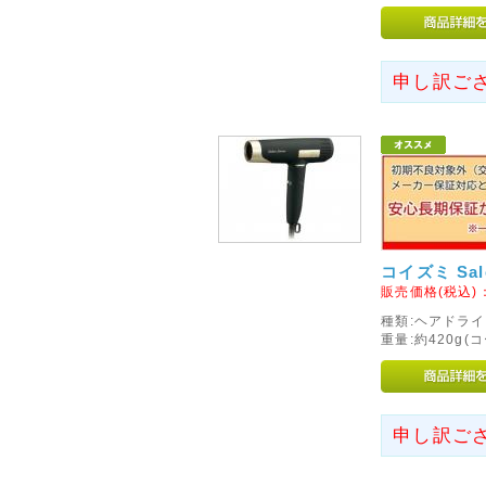
2012年07月20日
◇営業完全再開のお知らせ◇
このたびは弊社が委託しており
申し訳ご
障害の影響により、お客様には
りお詫び申し上げます。
また、心配や励ましの言葉をお
かげをもちまして、新規ウェブ
せていただく運びとなりました
今後も変わらぬご愛顧のほど宜
2014年05月17日
コイズミ Salo
◇モルファンブロックの取り
販売価格(税込)
種類:ヘアドライ
ヨーロッパ・アメリカで数々の
重量:約420g
イギリスからやって来たモルフ
ん。はるかに創造的で楽しさが
優れた教育向けの組み立てブロ
MORPHUN JAPAN AG
申し訳ご
の販売を実現いたしました。