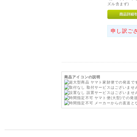
外となります。
ズル含まず)
当店での交換やご返金、修理等
注意くださいませ。
初期不良を含め商品に不具合等が
申し訳ご
センターへご連絡をお願いいた
2014年08月01日
◇当店お振込先銀行の取り扱
誠に勝手ながら、お振込先の「三
て取り扱いを終了とさせていた
い。
商品アイコンの説明
ヤマト家財便での発送で
以降にご注文のお客様は「楽天
取付サービスはございませ
ださいませ。
設置サービスはございませ
ヤマト便(大型)での発
2013年02月15日
メーカーからの直送と
◇【時間指定不可】商品の新
ヤマト便配送の大型商品(46イ
につきまして、時間指定のご希
たに【時間指定不可】商品とし