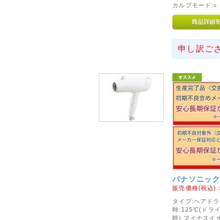
ります。
カルプモード:○ 
当店での交換やご返金、修理等
注意くださいませ。
初期不良を含め商品に不具合等
申し訳ご
ポートセンターへご連絡をお願
2015年01月26日
◇北海道、東北、沖縄県及び
につきまして◇
ヤマト運輸の家財便(引越便)の
分より、北海道、沖縄県及び一
のとおりに改定させていただき
北海道へのお届けは8,000円、
離島へのお届けは10,000円
が、ご理解、ご了承くださいま
パナソニック 
2013年01月20日
販売価格(税込)
◇初期不良対象外メーカーの
タイプ:ヘアドライ
時:125℃(ドラ
2月1日より、ASUS社(エイス
時) マイナスイオ