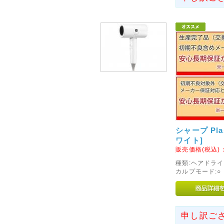
2016年03月11日
◇東日本大震災から5年とな
東日本大震災から5年が経過い
方々のご冥福をお祈りするとと
りお見舞い申し上げます。
2012年06月27日
◇6月20日以前に会員登録
6月20日に発生しましたファー
り、会員様登録情報、並びに購
発生いたしました。
シャープ Plas
※詳細につきましては http://w
ワイト]
ファーストサーバ株式会社より
販売価格(税込)
がございましたので、何卒事情
種類:ヘアドライ
い申し上げます。
カルプモード:○ 
大変恐縮ではございますが、新
新規会員登録を行っていただき
なお、今回の件でハッキング、
申し訳ご
で、ご安心くださいませ。