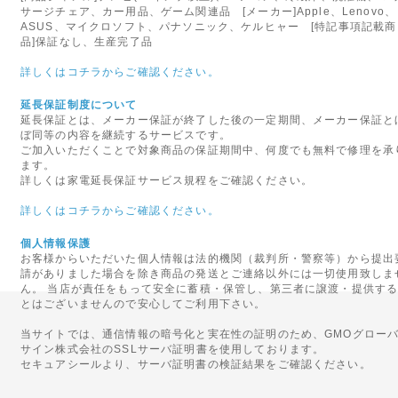
サージチェア、カー用品、ゲーム関連品 [メーカー]Apple、Lenovo、
2012年03月30日
ASUS、マイクロソフト、パナソニック、ケルヒャー [特記事項記載商
◇来店引取りにつきまして◇
品]保証なし、生産完了品
当店はインターネット通信販売
詳しくはコチラからご確認ください。
来店引取りを行っておりません
延長保証制度について
延長保証とは、メーカー保証が終了した後の一定期間、メーカー保証と
2012年03月30日
ぼ同等の内容を継続するサービスです。
◇ご入力頂きまますメールア
ご加入いただくことで対象商品の保証期間中、何度でも無料で修理を承
ます。
ヤフー様のフリーメール(ドメインが@y
詳しくは家電延長保証サービス規程をご確認ください。
頂いておりますお客様へはご注
詳しくはコチラからご確認ください。
事例を確認しております。
お手数ですがヤフー様のフリー
個人情報保護
ますようよろしくお願いいたし
お客様からいただいた個人情報は法的機関（裁判所・警察等）から提出
請がありました場合を除き商品の発送とご連絡以外には一切使用致しま
ん。 当店が責任をもって安全に蓄積・保管し、第三者に譲渡・提供す
2012年03月30日
とはございませんので安心してご利用下さい。
◇◆◇正式オープンいたしま
当サイトでは、通信情報の暗号化と実在性の証明のため、GMOグロー
いらっしゃいませ! ご来店あり
サイン株式会社のSSLサーバ証明書を使用しております。
一人暮らしからオフィスなどさ
セキュアシールより、サーバ証明書の検証結果をご確認ください。
するデジタルグッズをご家庭へ