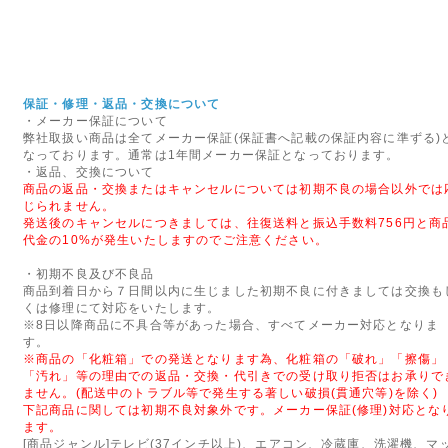
該当商品の時間指定はご選択い
さい。
また、通常商品(表記なし)、【
すので、個別に購入手続きをお
保証・修理・返品・交換について
合は、ご注文それぞれに手数料
・メーカー保証について
弊社取扱い商品は全てメーカー保証(保証書へ記載の保証内容に準ずる)
2014年08月19日
なっております。通常は1年間メーカー保証となっております。
・返品、交換について
◇当店お振込先銀行の取り扱
商品の返品・交換またはキャンセルについては初期不良の場合以外では
8月25日ご注文分より、当店お
じられません。
発送後のキャンセルにつきましては、往復送料と振込手数料756円と商
たします。
代金の10%が発生いたしますのでご注意ください。
「三井住友銀行」「楽天銀行」
・初期不良及び不良品
※「三菱東京UFJ銀行」は7月
商品到着日から７日間以内に生じました初期不良に付きましては交換も
くは修理にて対応をいたします。
2013年02月20日
※8日以降商品に不具合等があった場合、すべてメーカー対応となりま
す。
◇ご注文の前に!!(当店から
※商品の「化粧箱」での発送となります為、化粧箱の「破れ」「擦傷」
フリーメール(Yahoo)、ocnメ
「汚れ」等の理由での返品・交換・代引きでの受け取り拒否はお承りで
ません。(配送中のトラブル等で発生する著しい破損(貫通穴等)を除く)
は、当店からのメールがお届け
下記商品に関しては初期不良対象外です。メーカー保証(修理)対応とな
ちらをご参照いただき、受信設
ます。
[商品ジャンル]テレビ(37インチ以上)、エアコン、冷蔵庫、洗濯機、マ