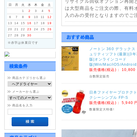
リサイクル回収オプション再開
日
月
火
水
木
金
土
は大型商品をご注文の際、有料
1
2
3
4
5
入のみの受付となりますのでご注
6
7
8
9
10
11
12
13
14
15
16
17
18
19
2021年01月11日
20
21
22
23
24
25
26
27
28
29
30
佐川急便一部地域配送停止に
※赤字は休業日です
天候不良による配送の遅延につ
ノートン 360 デラックス
部地域で発送遅延・停止が発生
ュリティソフト(最新)|3年
くださいませ。
版|オンラインコード
版|Win/Mac/iOS/Andro
販売価格(税込)：
10,800
2020年09月04日
台数限定販売
商品カテゴリから選ぶ
台風10号の影響による荷物
ヤマトホームコンビニエンス・
メーカーから選ぶ
日本ファイヤープロテクト
連絡がございましたのでご注文
クシーシンプル FP-S
販売価格(税込)：
5,940 
ヤマトホームコンビニエンス
商品名を入力
数量限定大特価!
※大型・超大型商品対象
宮城県・鹿児島県全域 9月5日(土
佐賀県・大分県・熊本県全域 9月6