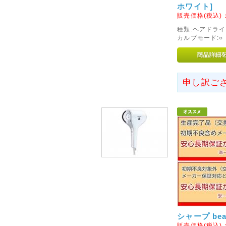
ホワイト]
平成28年10月21日に発生し
販売価格(税込)
災された皆様に心よりお見舞い
種類:ヘアドライ
心よりお祈り申し上げます。
カルプモード:○ 
ヤマト運輸の被害は軽微とのこ
いただいております。
2017年06月19日
申し訳ご
<重要>ヤマト運輸宅配便の
2017年6月19日よりヤマト運
詳しくはヤマト運輸HPでご確認
2017年6月19日以降配送分
は、新しい時間指定に変更して
せ。
2017年06月22日
<重要>弊社メールアドレス
お客様よりメールが届かないと
シャープ bea
[info@digi-style.jp] → [o
販売価格(税込)