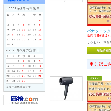
11/17(土)は店休日とさせてい
2026年8月の定休日
発送も行っておりませんのであ
日
月
火
水
木
金
土
1
2018年09月29日
2
3
4
5
6
7
8
台風の影響により集荷、配達
9
10
11
12
13
14
15
パナソニック 
す。
16
17
18
19
20
21
22
販売価格(税込)
ご利用のお客様にはご迷惑を
23
24
25
26
27
28
29
うるおい、速乾
30
31
文を頂きます様お願い申し上
2026年9月の定休日
日
月
火
水
木
金
土
2017年08月09日
1
2
3
4
5
申し訳ご
<重要>hotmail au(ezweb
6
7
8
9
10
11
12
13
14
15
16
17
18
19
《hotmail au(ezweb.jp
20
21
22
23
24
25
26
えてご注文いただきますようお
27
28
29
30
りません。
※赤字は休業日です
お客様よりメールが届いてない
ておりますが、メールアドレス
と返信は届きませんのでご注意