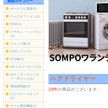
福岡県・長崎県 全域 9月6日(日
ポータブル電源(2)
期間変更の可能性もございます
テレビオプション(1)
佐川急便の集荷・配達停止期間
SSD(1)
通常商品対象
イヤホン・ヘッドホン
(1)
九州全域 9月5日(土)～9月6日(
フォント集(1)
中国・四国 9月5日(土)～9月
CADソフト(1)
期間変更の可能性もございます
圧力鍋(2)
SDメモリーカード(1)
2020年07月16日
沖縄・北海道・離島の代引き
IHクッキングヒータ
ヘアドライヤー
ー・IHコンロ(1)
本日2020/07/16をもちま
せていただきます。
電気調理鍋(1)
23件
の商品がございます。
縄・北海道・離島からのご注文
スピーカースタンド
送料金負担が看過できない状況
(1)
その為上記地域からの代引きで
ゲーム周辺機器(1)