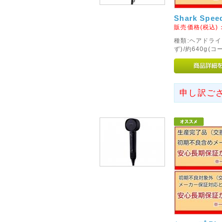
性のあることが判明いたしまし
Shark Spe
2016年09月19日
販売価格(税込)
◇ヤマト運輸お荷物のお届け
種類:ヘアドライヤ
ず)/約640g(コ
現在、全国的な大雨の影響によ
ます。
お届けの日時指定をいただきま
ので、あらかじめご了承くださ
申し訳ご
お客様には余裕を持ったご注文
2017年06月19日
<重要>メールが届かないお
最近メールが届かないというお
弊社ではご注文を頂いた際には
かない方は確実に設定が必要と
URLより設定をお願い致します
設定しても届かない場合は、メ
2016年06月17日