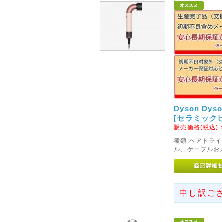
2014年09月29日
◇代金引換手数料と基本送料
10月1日ご注文分より、「代金
行わせていただきます。
なにとぞご理解のほど、よろし
2015年08月27日
<重要>富士通ノートパソコ
いて
Dyson Dys
富士通社製ノートパソコンに搭
[セラミック
された一部のバッテリパックに
販売価格(税込)
れがあることがわかりました。
種類:ヘアドライ
テリパックの交換・回収を自主
ル、ケーブルお
2016年06月16日
◇関東への送料改定につきま
申し訳ご
ヤマト運輸の運賃改定にともない
(茨城県、栃木県、群馬県、埼玉
の基本送料が「無料」となりま