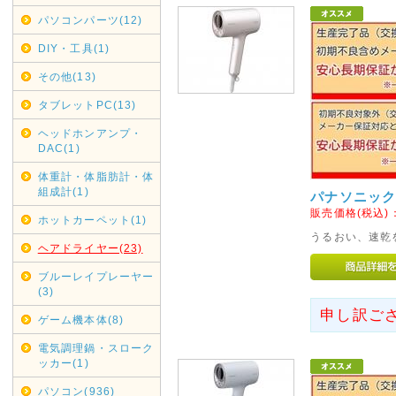
であしからずご了承くださいま
パソコンパーツ(12)
銀行振り込みでのご注文は受け
DIY・工具(1)
2020年05月01日
その他(13)
リサイクル回収業務一時休止
タブレットPC(13)
契約配送業者ヤマトホームコン
けまして、弊社では現在リサイ
ヘッドホンアンプ・
DAC(1)
各自治体へご連絡・ご依頼くだ
再開次第お知らせいたします。
体重計・体脂肪計・体
組成計(1)
パナソニック 
2019年12月16日
販売価格(税込)
ホットカーペット(1)
年末年始休業日
うるおい、速乾
ヘアドライヤー(23)
カレンダーに反映しましたので
ブルーレイプレーヤー
尚、大型商品・超大型商品は2
(3)
きました。
申し訳ご
ゲーム機本体(8)
2019年05月16日
電気調理鍋・スローク
G20大阪サミット開催に伴い
ッカー(1)
G20大阪サミット開催に伴い、20
パソコン(936)