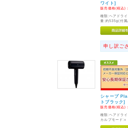
2015年10月13日
ワイト]
販売価格(税込)
◇Firefoxブラウザでのご
種類:ヘアドライ
現在、Firefoxブラウザでご
量:約535g(付
の表示エラーを確認しておりま
エラーが解消しないようでございました
のご利用をお願いいたします。
申し訳ご
2013年09月22日
◇送料の改定につきまして◇
このたび運送会社の運賃改定に
ました。
お届けの地域別に新たに設定が
認ください。
大変恐縮ではございますが、ご
シャープ Plas
トブラック]
2014年03月19日
販売価格(税込)
<重要>Dyson Hot + Co
種類:ヘアドライ
AM05
カルプモード:○ 
製品自主回収および製品改善