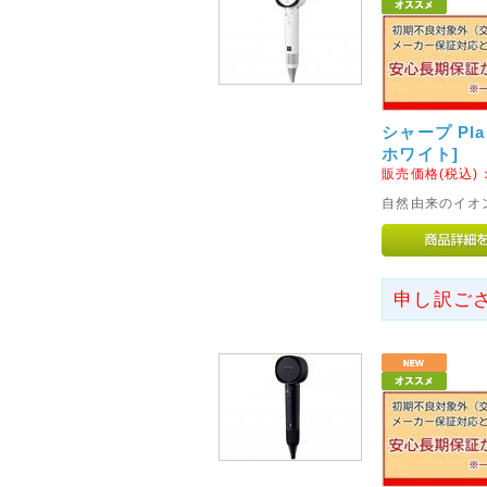
阪神・淡路大震災から20年の
でご冥福をお祈りいたします。
2015年01月26日
◇関東への送料改定につきま
シャープ Plas
ヤマト運輸の運賃改定にともない
ホワイト]
木県、群馬県、埼玉県、千葉県
販売価格(税込)
が「100円」に値下げとなりま
自然由来のイオ
2013年04月29日
◇北海道、沖縄県及び一部離
申し訳ご
このたび運送会社の遠隔地運賃
離島への基本送料を以下のとお
北海道へのお届けは基本送料を2
基本送料を3,000円を頂戴い
解、ご了承くださいませ。
2013年07月15日
◇土・日・祝のお電話の対応