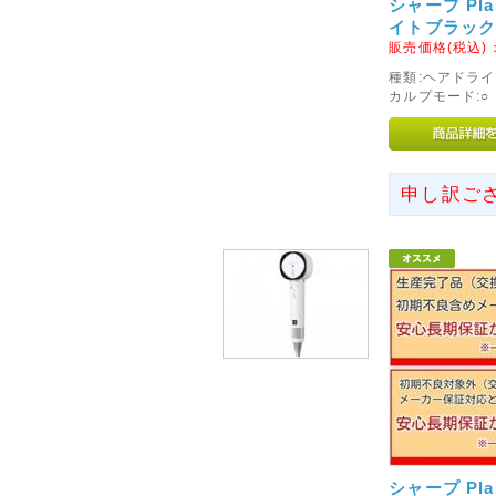
シャープ Plas
◇南東北・九州への送料改定
イトブラック
販売価格(税込)
ヤマト運輸の運賃改定にともない
北(宮城県、山形県、福島県)・
種類:ヘアドライ
カルプモー
分県、宮崎県、鹿児島県)への基
ぜひ、ご利用くださいませ。
2016年04月15日
申し訳ご
◇九州熊本地方を中心とする
平成28年4月14日以降に発生
くなられた方々に謹んでお悔や
様に心よりお見舞い申し上げま
その後も群発しております余震
お届けの遅れが予想されます。
お客様にはご迷惑をおかけいた
うお願い申し上げます。
2016年10月22日
シャープ Plas
◇鳥取県中部を中心とする地