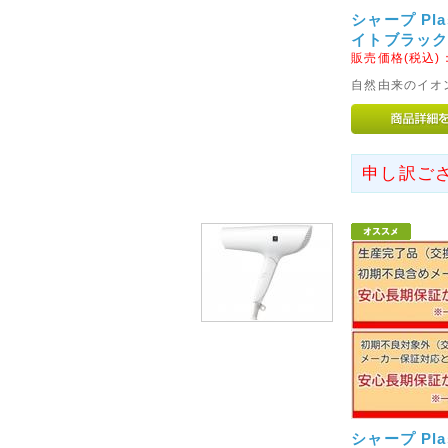
誠に勝手ながら、土・日・祝は
シャープ Plas
イトブラック
させていただきます。
販売価格(税込)
各種、お問い合わせにつきまし
自然由来のイオ
ルにて送信くださいませ。
※随時、ご返信を行わせていた
います。
※初期不良につきましては、お
申し訳ご
だく場合もございます。
なお、発送は通常どおり行って
2015年02月20日
◇北海道・東北・沖縄・離島
方法につきまして◇
ヤマト運輸の手数料および、保
り北海道・東北・沖縄・離島へ
濯機、冷蔵庫、マッサージチェ
更させていただきます。大変恐
さいませ。
シャープ Plas