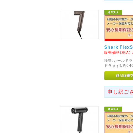
2012年11月05日
◇配達日のご希望指定期間の
本日、朝11時以降のご注文よ
たのでご注意ください。
「代金引換」でのご注文の場合は
は9日間まで)、
Shark Fle
「銀行振り込み」のご注文の場合
販売価格(税込)
ます。
種類:カールドラ
ド含まず)/約64
※「代金引換」で7日間(【超大
できなくなりましたので、その
いいたします。
申し訳ご
2014年05月28日
<重要>パナソニックノート
収のお知らせ
パナソニック社が2011年4月か
パソコンの一部の機種およびオ
ーパックにおいて、製造上の不