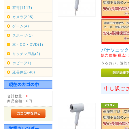
通規制がございます。その為2019
家電(1117)
は、翌着指定をされましても届
がございましたのでご指定され
カメラ(295)
お、時間指定も出来ませんので
ゲーム(4)
2019年05月07日
スポーツ(1)
みずほ銀行取扱い終了のお知
本・CD・DVD(1)
パナソニック 
みずほ銀行取扱い終了いたしま
キッチン用品(2)
販売価格(税込)
ご利用ください。
ホビー(21)
うるおい、速乾
2019年04月12日
延長保証(40)
GWの休業日
GW中は休業日が増えておりま
申し訳ご
さい。
合計数量：
0
休業日は完全休業となりますの
商品金額：
0円
お急ぎの方は、早めのご入金・
2018年11月14日
店休日