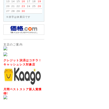
において、設計生産委託先から
13
14
15
16
17
18
19
合により、当該バッテリーパッ
20
21
22
23
24
25
26
27
28
29
30
能性があることが判明いたしま
※赤字は休業日です
2012年07月20日
◇営業完全再開のお知らせ◇
このたびは弊社が委託しており
障害の影響により、お客様には
支店のご案内
りお詫び申し上げます。
また、心配や励ましの言葉をお
かげをもちまして、新規ウェブ
クレジット決済はコチラ！
せていただく運びとなりました
キャッシュレス対象店
今後も変わらぬご愛顧のほど宜
2014年05月17日
◇モルファンブロックの取り
月間ベストストア新人賞獲
得!
ヨーロッパ・アメリカで数々の
イギリスからやって来たモルフ
ん。はるかに創造的で楽しさが