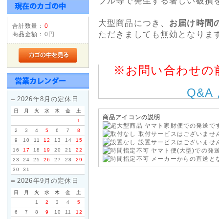
ブル等で発生する著しい破損を
2014年4月1日以降ご注文いた
変更いたします。
大型商品につき、
2014年3月31日までにサイ
お届け時間
合計数量：
0
ただきましても無効となります
消費税率5%の税込価格でご購
商品金額：
0円
※当店は2014年4月1日以降
価格表示を継続いたします!
※お問い合わせの
2012年05月15日
Q&A
◇Apple社製パソコンに対
2026年8月の定休日
ご要望いただいておりました「Appl
日
月
火
水
木
金
土
フォーアクシデント」の販売を開
商品アイコンの説明
1
ヤマト家財便での発送で
メーカー保証が1年以上ついた、M
2
3
4
5
6
7
8
取付サービスはございませ
ト・タブレット・デスクトップ)を対
9
10
11
12
13
14
15
設置サービスはございませ
TV・iphone・iPadの3G
16
17
18
19
20
21
22
ヤマト便(大型)での発
メーカーからの直送と
23
24
25
26
27
28
29
2014年04月11日
30
31
2026年9月の定休日
<重要>ソニーパーソナルコンピ
日
月
火
水
木
金
土
お願い
1
2
3
4
5
2014年2月に発売しましたソニーパ
6
7
8
9
10
11
12