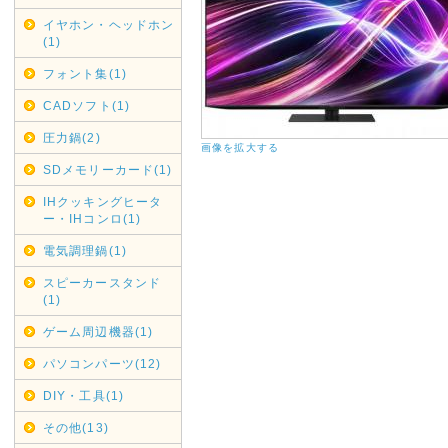
縄・北海道・離島からのご注文
イヤホン・ヘッドホン
(1)
送料金負担が看過できない状況
その為上記地域からの代引きで
フォント集(1)
であしからずご了承くださいま
CADソフト(1)
銀行振り込みでのご注文は受け
圧力鍋(2)
画像を拡大する
2020年05月01日
SDメモリーカード(1)
リサイクル回収業務一時休止
IHクッキングヒータ
契約配送業者ヤマトホームコン
ー・IHコンロ(1)
けまして、弊社では現在リサイ
電気調理鍋(1)
各自治体へご連絡・ご依頼くだ
再開次第お知らせいたします。
スピーカースタンド
(1)
2019年12月16日
ゲーム周辺機器(1)
年末年始休業日
パソコンパーツ(12)
カレンダーに反映しましたので
DIY・工具(1)
尚、大型商品・超大型商品は2
きました。
その他(13)