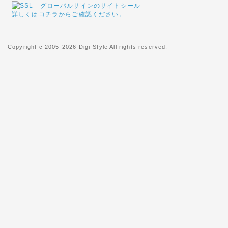
詳しくはコチラからご確認ください。
2015年01月17日
◇阪神・淡路大震災から20
Copyright c 2005-2026 Digi-Style All rights reserved.
阪神・淡路大震災から20年の
でご冥福をお祈りいたします。
2015年01月26日
◇関東への送料改定につきま
ヤマト運輸の運賃改定にともない
木県、群馬県、埼玉県、千葉県
が「100円」に値下げとなりま
2013年04月29日
◇北海道、沖縄県及び一部離
このたび運送会社の遠隔地運賃
離島への基本送料を以下のとお
北海道へのお届けは基本送料を2
基本送料を3,000円を頂戴い