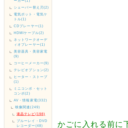
ーカー(1)
お急ぎの方は、早めのご入金・
シェーバー替え刃(2)
電気ポット・電気ケ
2018年11月14日
トル(1)
店休日
CDプレーヤー(1)
11/17(土)は店休日とさせてい
HDMIケーブル(2)
発送も行っておりませんのであ
ネットワークオーデ
ィオプレーヤー(1)
2018年09月29日
美容器具・美容家電
(9)
台風の影響により集荷、配達
コーヒーメーカー(9)
す。
テレビオプション(2)
ご利用のお客様にはご迷惑を
ヒーター・ストーブ
文を頂きます様お願い申し上
(1)
ミニコンポ・セット
2017年08月09日
コンポ(2)
<重要>hotmail au(ezweb
AV・情報家電(332)
映像関連(249)
《hotmail au(ezweb.jp
えてご注文いただきますようお
液晶テレビ(198)
りません。
ブルーレイ・DVD
かごに入れる前に
レコーダー(48)