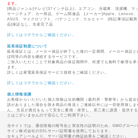
◇関東への送料改定につきま
ます。
[商品ジャンル]テレビ(37インチ以上)、エアコン、冷蔵庫、洗濯機、マ
ヤマト運輸の運賃改定にともない
サージチェア、カー用品、ゲーム関連品 [メーカー]Apple、Lenovo、
(茨城県、栃木県、群馬県、埼玉
ASUS、マイクロソフト、パナソニック、ケルヒャー [特記事項記載商
品]保証なし、生産完了品
の基本送料が「無料」となりま
詳しくはコチラからご確認ください。
2016年05月20日
延長保証制度について
◇初期不良対象外メーカーの
延長保証とは、メーカー保証が終了した後の一定期間、メーカー保証と
5月23日より、ケルヒャー社の
ぼ同等の内容を継続するサービスです。
ご加入いただくことで対象商品の保証期間中、何度でも無料で修理を承
ます。
ます。
当店での交換やご返金、修理等
詳しくは家電延長保証サービス規程をご確認ください。
注意くださいませ。
詳しくはコチラからご確認ください。
初期不良を含め商品に不具合等
ートセンターへご連絡をお願い
個人情報保護
お客様からいただいた個人情報は法的機関（裁判所・警察等）から提出
請がありました場合を除き商品の発送とご連絡以外には一切使用致しま
2013年05月10日
ん。 当店が責任をもって安全に蓄積・保管し、第三者に譲渡・提供す
◇au(ezweb)携帯をご利用
とはございませんので安心してご利用下さい。
au(ezweb)携帯をご利用の
当サイトでは、通信情報の暗号化と実在性の証明のため、GMOグロー
い事例が多数発生しております
サイン株式会社のSSLサーバ証明書を使用しております。
セキュアシールより、サーバ証明書の検証結果をご確認ください。
ご確認をお願いいたします