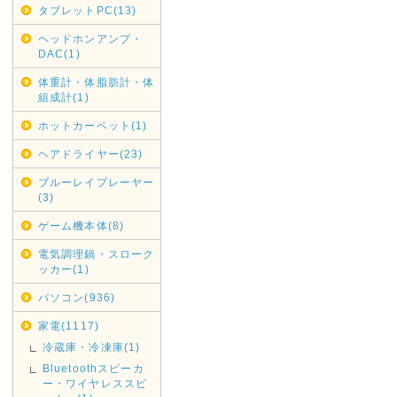
タブレットPC(13)
2019年05月16日
ヘッドホンアンプ・
G20大阪サミット開催に伴い
DAC(1)
G20大阪サミット開催に伴い、20
体重計・体脂肪計・体
通規制がございます。その為2019
組成計(1)
は、翌着指定をされましても届
ホットカーペット(1)
がございましたのでご指定され
お、時間指定も出来ませんので
ヘアドライヤー(23)
ブルーレイプレーヤー
2019年05月07日
(3)
みずほ銀行取扱い終了のお知
ゲーム機本体(8)
みずほ銀行取扱い終了いたしま
電気調理鍋・スローク
ご利用ください。
ッカー(1)
2019年04月12日
パソコン(936)
GWの休業日
家電(1117)
GW中は休業日が増えておりま
冷蔵庫・冷凍庫(1)
さい。
Bluetoothスピーカ
ー・ワイヤレススピ
休業日は完全休業となりますの