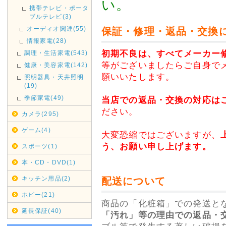
い。
携帯テレビ・ポータ
お客様よりメールが届いてない
ブルテレビ(3)
ておりますが、メールアドレス
オーディオ関連(55)
保証・修理・返品・交換
と返信は届きませんのでご注意
情報家電(28)
初期不良は、すべてメーカー
調理・生活家電(543)
自動返信メール・お問い合わせ
等がございましたらご自身で
健康・美容家電(142)
ざいますが、メールアドレスの
願いいたします。
照明器具・天井照明
(19)
それでも届かない場合は、電話
季節家電(49)
当店での返品・交換の対応は
ださい。
2016年06月16日
カメラ(295)
◇信越・北陸・四国への送料
ゲーム(4)
大変恐縮ではございますが、
ヤマト運輸の運賃改定にともない
う、お願い申し上げます。
スポーツ(1)
(新潟県、長野県)・北陸(富山県
本・CD・DVD(1)
県、愛媛県、高知県)への基本送
ぜひ、ご利用くださいませ。
キッチン用品(2)
配送について
ホビー(21)
2014年03月21日
商品の「化粧箱」での発送と
延長保証(40)
◇消費税率変更につきまして
「汚れ」等の理由での返品・