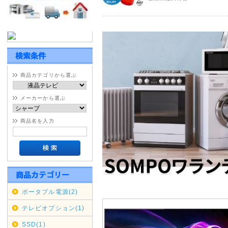
※大型・超大型商品対象
宮城県・鹿児島県全域 9月5日(土
佐賀県・大分県・熊本県全域 9月6
福岡県・長崎県 全域 9月6日(日
期間変更の可能性もございます
商品カテゴリから選ぶ
佐川急便の集荷・配達停止期間
メーカーから選ぶ
通常商品対象
商品名を入力
九州全域 9月5日(土)～9月6日(
中国・四国 9月5日(土)～9月
期間変更の可能性もございます
2020年07月16日
ポータブル電源(2)
沖縄・北海道・離島の代引き
テレビオプション(1)
本日2020/07/16をもちま
SSD(1)
せていただきます。