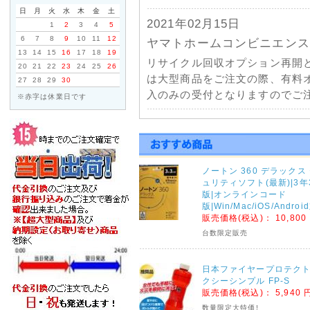
日
月
火
水
木
金
土
2021年02月15日
1
2
3
4
5
6
7
8
9
10
11
12
ヤマトホームコンビニエンス
13
14
15
16
17
18
19
リサイクル回収オプション再開
20
21
22
23
24
25
26
は大型商品をご注文の際、有料
27
28
29
30
入のみの受付となりますのでご注
※赤字は休業日です
2021年01月11日
佐川急便一部地域配送停止に
天候不良による配送の遅延につ
ノートン 360 デラックス
部地域で発送遅延・停止が発生
ュリティソフト(最新)|3年
くださいませ。
版|オンラインコード
版|Win/Mac/iOS/Andro
販売価格(税込)：
10,800
2020年09月04日
台数限定販売
台風10号の影響による荷物
ヤマトホームコンビニエンス・
日本ファイヤープロテクト
連絡がございましたのでご注文
クシーシンプル FP-S
販売価格(税込)：
5,940 
ヤマトホームコンビニエンス
数量限定大特価!