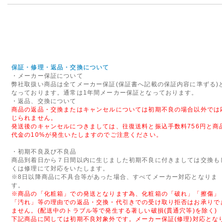
優れた教育向けの組み立てブロ
MORPHUN JAPAN AG
の販売を実現いたしました。
2014年09月29日
◇代金引換手数料と基本送料
保証・修理・返品・交換について
10月1日ご注文分より、「代金
・メーカー保証について
弊社取扱い商品は全てメーカー保証(保証書へ記載の保証内容に準ずる)
行わせていただきます。
なっております。通常は1年間メーカー保証となっております。
なにとぞご理解のほど、よろし
・返品、交換について
商品の返品・交換またはキャンセルについては初期不良の場合以外では
じられません。
2015年08月27日
発送後のキャンセルにつきましては、往復送料と振込手数料756円と商
<重要>富士通ノートパソコ
代金の10%が発生いたしますのでご注意ください。
いて
・初期不良及び不良品
富士通社製ノートパソコンに搭
商品到着日から７日間以内に生じました初期不良に付きましては交換も
くは修理にて対応をいたします。
された一部のバッテリパックに
※8日以降商品に不具合等があった場合、すべてメーカー対応となりま
れがあることがわかりました。
す。
テリパックの交換・回収を自主
※商品の「化粧箱」での発送となります為、化粧箱の「破れ」「擦傷」
「汚れ」等の理由での返品・交換・代引きでの受け取り拒否はお承りで
ません。(配送中のトラブル等で発生する著しい破損(貫通穴等)を除く)
2016年06月16日
下記商品に関しては初期不良対象外です。メーカー保証(修理)対応とな