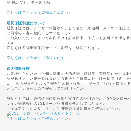
2014年09月29日
品]保証なし、生産完了品
◇代金引換手数料と基本送料
詳しくはコチラからご確認ください。
10月1日ご注文分より、「代金
延長保証制度について
行わせていただきます。
延長保証とは、メーカー保証が終了した後の一定期間、メーカー保証と
なにとぞご理解のほど、よろし
ぼ同等の内容を継続するサービスです。
ご加入いただくことで対象商品の保証期間中、何度でも無料で修理を承
ます。
2015年08月27日
詳しくは家電延長保証サービス規程をご確認ください。
<重要>富士通ノートパソコ
詳しくはコチラからご確認ください。
いて
富士通社製ノートパソコンに搭
個人情報保護
お客様からいただいた個人情報は法的機関（裁判所・警察等）から提出
された一部のバッテリパックに
請がありました場合を除き商品の発送とご連絡以外には一切使用致しま
れがあることがわかりました。
ん。 当店が責任をもって安全に蓄積・保管し、第三者に譲渡・提供す
テリパックの交換・回収を自主
とはございませんので安心してご利用下さい。
当サイトでは、通信情報の暗号化と実在性の証明のため、GMOグロー
2016年06月16日
サイン株式会社のSSLサーバ証明書を使用しております。
◇関東への送料改定につきま
セキュアシールより、サーバ証明書の検証結果をご確認ください。
ヤマト運輸の運賃改定にともない
詳しくはコチラからご確認ください。
(茨城県、栃木県、群馬県、埼玉
の基本送料が「無料」となりま