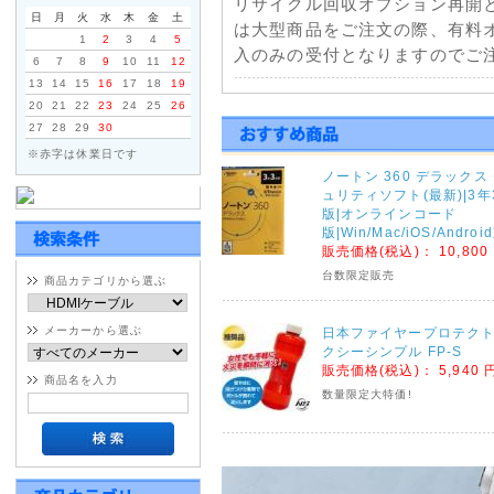
リサイクル回収オプション再開
日
月
火
水
木
金
土
は大型商品をご注文の際、有料
1
2
3
4
5
入のみの受付となりますのでご注
6
7
8
9
10
11
12
13
14
15
16
17
18
19
2021年01月11日
20
21
22
23
24
25
26
27
28
29
30
佐川急便一部地域配送停止に
※赤字は休業日です
天候不良による配送の遅延につ
ノートン 360 デラックス
部地域で発送遅延・停止が発生
ュリティソフト(最新)|3年
くださいませ。
版|オンラインコード
版|Win/Mac/iOS/Andro
販売価格(税込)：
10,800
2020年09月04日
台数限定販売
商品カテゴリから選ぶ
台風10号の影響による荷物
ヤマトホームコンビニエンス・
メーカーから選ぶ
日本ファイヤープロテクト
連絡がございましたのでご注文
クシーシンプル FP-S
販売価格(税込)：
5,940 
ヤマトホームコンビニエンス
商品名を入力
数量限定大特価!
※大型・超大型商品対象
宮城県・鹿児島県全域 9月5日(土
佐賀県・大分県・熊本県全域 9月6