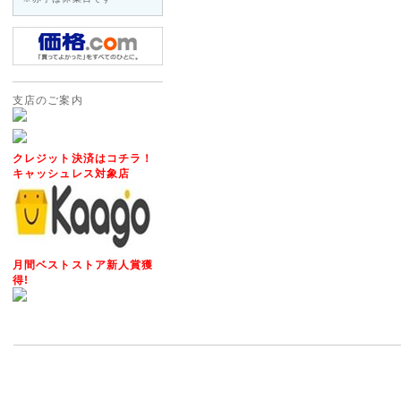
※当店は2014年4月1日以降
価格表示を継続いたします!
2012年05月15日
◇Apple社製パソコンに対
支店のご案内
ご要望いただいておりました「Appl
フォーアクシデント」の販売を開
メーカー保証が1年以上ついた、M
クレジット決済はコチラ！
キャッシュレス対象店
ト・タブレット・デスクトップ)を対
TV・iphone・iPadの3G
2014年04月11日
<重要>ソニーパーソナルコンピ
月間ベストストア新人賞獲
お願い
得!
2014年2月に発売しましたソニーパ
において、設計生産委託先から
合により、当該バッテリーパッ
能性があることが判明いたしま