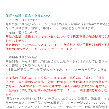
2012年07月20日
◇営業完全再開のお知らせ◇
このたびは弊社が委託しており
保証・修理・返品・交換について
・メーカー保証について
障害の影響により、お客様には
弊社取扱い商品は全てメーカー保証(保証書へ記載の保証内容に準ずる)
りお詫び申し上げます。
なっております。通常は1年間メーカー保証となっております。
また、心配や励ましの言葉をお
・返品、交換について
商品の返品・交換またはキャンセルについては初期不良の場合以外では
かげをもちまして、新規ウェブ
じられません。
せていただく運びとなりました
発送後のキャンセルにつきましては、往復送料と振込手数料756円と商
今後も変わらぬご愛顧のほど宜
代金の10%が発生いたしますのでご注意ください。
・初期不良及び不良品
2014年05月17日
商品到着日から７日間以内に生じました初期不良に付きましては交換も
◇モルファンブロックの取り
くは修理にて対応をいたします。
※8日以降商品に不具合等があった場合、すべてメーカー対応となりま
ヨーロッパ・アメリカで数々の
す。
イギリスからやって来たモルフ
※商品の「化粧箱」での発送となります為、化粧箱の「破れ」「擦傷」
「汚れ」等の理由での返品・交換・代引きでの受け取り拒否はお承りで
ん。はるかに創造的で楽しさが
ません。(配送中のトラブル等で発生する著しい破損(貫通穴等)を除く)
優れた教育向けの組み立てブロ
下記商品に関しては初期不良対象外です。メーカー保証(修理)対応とな
ます。
MORPHUN JAPAN AG
[商品ジャンル]テレビ(37インチ以上)、エアコン、冷蔵庫、洗濯機、マ
の販売を実現いたしました。
サージチェア、カー用品、ゲーム関連品 [メーカー]Apple、Lenovo、
ASUS、マイクロソフト、パナソニック、ケルヒャー [特記事項記載商