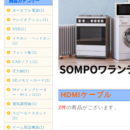
福岡県・長崎県 全域 9月6日(日
ポータブル電源(2)
期間変更の可能性もございます
テレビオプション(1)
佐川急便の集荷・配達停止期間
SSD(1)
通常商品対象
イヤホン・ヘッドホン
(1)
九州全域 9月5日(土)～9月6日(
フォント集(1)
中国・四国 9月5日(土)～9月
CADソフト(1)
期間変更の可能性もございます
圧力鍋(2)
SDメモリーカード(1)
2020年07月16日
沖縄・北海道・離島の代引き
IHクッキングヒータ
HDMIケーブル
ー・IHコンロ(1)
本日2020/07/16をもちま
せていただきます。
電気調理鍋(1)
2件
の商品がございます。
縄・北海道・離島からのご注文
スピーカースタンド
送料金負担が看過できない状況
(1)
その為上記地域からの代引きで
ゲーム周辺機器(1)