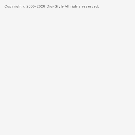
Copyright c 2005-2026 Digi-Style All rights reserved.
2016年05月20日
◇初期不良対象外メーカーの
5月23日より、ケルヒャー社の
ます。
当店での交換やご返金、修理等
注意くださいませ。
初期不良を含め商品に不具合等
ートセンターへご連絡をお願い
2013年05月10日
◇au(ezweb)携帯をご利用
au(ezweb)携帯をご利用の
い事例が多数発生しております
ご確認をお願いいたします
2015年01月17日
◇阪神・淡路大震災から20