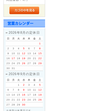
自動返信メール・お問い合わせ
ざいますが、メールアドレスの
それでも届かない場合は、電話
2026年8月の定休日
2016年06月16日
日
月
火
水
木
金
土
◇信越・北陸・四国への送料
1
ヤマト運輸の運賃改定にともない
2
3
4
5
6
7
8
(新潟県、長野県)・北陸(富山県
9
10
11
12
13
14
15
16
17
18
19
20
21
22
県、愛媛県、高知県)への基本送
23
24
25
26
27
28
29
ぜひ、ご利用くださいませ。
30
31
2026年9月の定休日
2014年03月21日
日
月
火
水
木
金
土
◇消費税率変更につきまして
1
2
3
4
5
2014年4月1日以降ご注文いた
6
7
8
9
10
11
12
変更いたします。
13
14
15
16
17
18
19
20
21
22
23
24
25
26
2014年3月31日までにサイ
27
28
29
30
消費税率5%の税込価格でご購
※赤字は休業日です