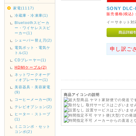
通規制がございます。その為2019
家電(1117)
SONY DLC-
は、翌着指定をされましても届
販売価格(税込)
冷蔵庫・冷凍庫(1)
がございましたのでご指定され
イーサネット対応
Bluetoothスピーカ
お、時間指定も出来ませんので
ー・ワイヤレススピ
ーカー(1)
2019年05月07日
シェーバー替え刃(2)
みずほ銀行取扱い終了のお知
電気ポット・電気ケ
申し訳ご
トル(1)
みずほ銀行取扱い終了いたしま
CDプレーヤー(1)
ご利用ください。
HDMIケーブル(2)
2019年04月12日
ネットワークオーデ
ィオプレーヤー(1)
GWの休業日
美容器具・美容家電
GW中は休業日が増えておりま
(9)
商品アイコンの説明
さい。
コーヒーメーカー(9)
ヤマト家財便での発送で
取付サービスはございませ
休業日は完全休業となりますの
テレビオプション(2)
設置サービスはございませ
お急ぎの方は、早めのご入金・
ヒーター・ストーブ
ヤマト便(大型)での発
(1)
メーカーからの直送と
2018年11月14日
ミニコンポ・セット
コンポ(2)
店休日