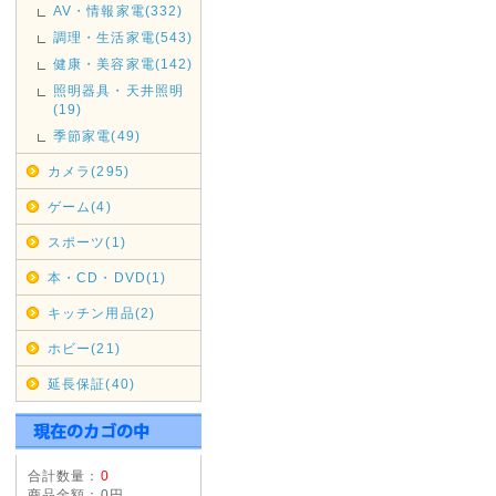
AV・情報家電(332)
11/17(土)は店休日とさせてい
調理・生活家電(543)
発送も行っておりませんのであ
健康・美容家電(142)
照明器具・天井照明
2018年09月29日
(19)
台風の影響により集荷、配達
季節家電(49)
す。
カメラ(295)
ご利用のお客様にはご迷惑を
文を頂きます様お願い申し上
ゲーム(4)
スポーツ(1)
2017年08月09日
本・CD・DVD(1)
<重要>hotmail au(ezweb
キッチン用品(2)
《hotmail au(ezweb.jp
えてご注文いただきますようお
ホビー(21)
りません。
延長保証(40)
お客様よりメールが届いてない
ておりますが、メールアドレス
と返信は届きませんのでご注意
合計数量：
0
商品金額：
0円