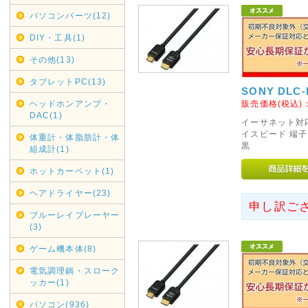
であしからずご了承くださいま
パソコンパーツ(12)
銀行振り込みでのご注文は受け
DIY・工具(1)
2020年05月01日
その他(13)
リサイクル回収業務一時休止
タブレットPC(13)
契約配送業者ヤマトホームコン
SONY DLC-H
けまして、弊社では現在リサイ
ヘッドホンアンプ・
販売価格(税込)
DAC(1)
各自治体へご連絡・ご依頼くだ
イーサネット対応:
再開次第お知らせいたします。
イスピード 端子形
体重計・体脂肪計・体
黒
組成計(1)
2019年12月16日
ホットカーペット(1)
年末年始休業日
ヘアドライヤー(23)
カレンダーに反映しましたので
申し訳ご
ブルーレイプレーヤー
尚、大型商品・超大型商品は2
(3)
きました。
ゲーム機本体(8)
2019年05月16日
電気調理鍋・スローク
G20大阪サミット開催に伴い
ッカー(1)
G20大阪サミット開催に伴い、20
パソコン(936)