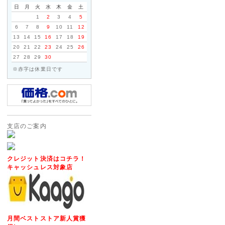
2014年4月1日以降ご注文いた
日
月
火
水
木
金
土
変更いたします。
1
2
3
4
5
2014年3月31日までにサイ
6
7
8
9
10
11
12
消費税率5%の税込価格でご購
13
14
15
16
17
18
19
※当店は2014年4月1日以降
20
21
22
23
24
25
26
価格表示を継続いたします!
27
28
29
30
※赤字は休業日です
2012年05月15日
◇Apple社製パソコンに対
ご要望いただいておりました「Appl
フォーアクシデント」の販売を開
支店のご案内
メーカー保証が1年以上ついた、M
ト・タブレット・デスクトップ)を対
TV・iphone・iPadの3G
クレジット決済はコチラ！
キャッシュレス対象店
2014年04月11日
<重要>ソニーパーソナルコンピ
お願い
2014年2月に発売しましたソニーパ
月間ベストストア新人賞獲