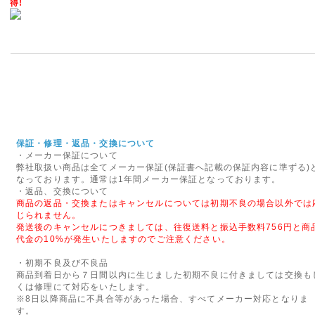
において、設計生産委託先から
得!
合により、当該バッテリーパッ
能性があることが判明いたしま
2012年07月20日
◇営業完全再開のお知らせ◇
このたびは弊社が委託しており
障害の影響により、お客様には
りお詫び申し上げます。
保証・修理・返品・交換について
また、心配や励ましの言葉をお
・メーカー保証について
弊社取扱い商品は全てメーカー保証(保証書へ記載の保証内容に準ずる)
かげをもちまして、新規ウェブ
なっております。通常は1年間メーカー保証となっております。
せていただく運びとなりました
・返品、交換について
今後も変わらぬご愛顧のほど宜
商品の返品・交換またはキャンセルについては初期不良の場合以外では
じられません。
発送後のキャンセルにつきましては、往復送料と振込手数料756円と商
2014年05月17日
代金の10%が発生いたしますのでご注意ください。
◇モルファンブロックの取り
・初期不良及び不良品
ヨーロッパ・アメリカで数々の
商品到着日から７日間以内に生じました初期不良に付きましては交換も
イギリスからやって来たモルフ
くは修理にて対応をいたします。
※8日以降商品に不具合等があった場合、すべてメーカー対応となりま
ん。はるかに創造的で楽しさが
す。