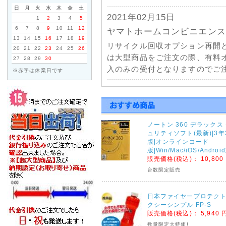
日
月
火
水
木
金
土
2021年02月15日
1
2
3
4
5
6
7
8
9
10
11
12
ヤマトホームコンビニエンス
13
14
15
16
17
18
19
リサイクル回収オプション再開
20
21
22
23
24
25
26
は大型商品をご注文の際、有料
27
28
29
30
入のみの受付となりますのでご注
※赤字は休業日です
2021年01月11日
佐川急便一部地域配送停止に
天候不良による配送の遅延につ
ノートン 360 デラックス
部地域で発送遅延・停止が発生
ュリティソフト(最新)|3年
くださいませ。
版|オンラインコード
版|Win/Mac/iOS/Andro
販売価格(税込)：
10,800
2020年09月04日
台数限定販売
台風10号の影響による荷物
ヤマトホームコンビニエンス・
日本ファイヤープロテクト
連絡がございましたのでご注文
クシーシンプル FP-S
販売価格(税込)：
5,940 
ヤマトホームコンビニエンス
数量限定大特価!