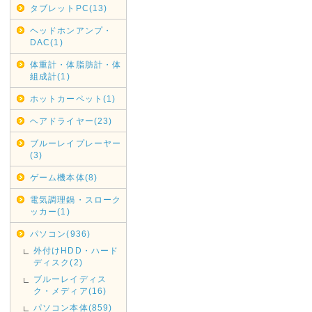
タブレットPC(13)
2019年05月16日
ヘッドホンアンプ・
G20大阪サミット開催に伴い
DAC(1)
G20大阪サミット開催に伴い、20
体重計・体脂肪計・体
通規制がございます。その為2019
組成計(1)
は、翌着指定をされましても届
ホットカーペット(1)
がございましたのでご指定され
お、時間指定も出来ませんので
ヘアドライヤー(23)
ブルーレイプレーヤー
2019年05月07日
(3)
みずほ銀行取扱い終了のお知
ゲーム機本体(8)
みずほ銀行取扱い終了いたしま
電気調理鍋・スローク
ご利用ください。
ッカー(1)
2019年04月12日
パソコン(936)
GWの休業日
外付けHDD・ハード
ディスク(2)
GW中は休業日が増えておりま
ブルーレイディス
さい。
ク・メディア(16)
休業日は完全休業となりますの
パソコン本体(859)