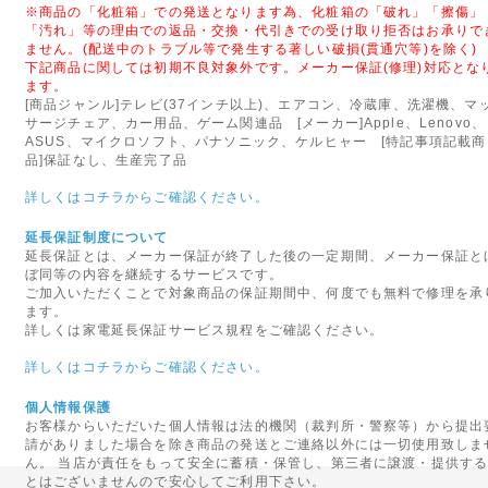
優れた教育向けの組み立てブロ
※商品の「化粧箱」での発送となります為、化粧箱の「破れ」「擦傷」
「汚れ」等の理由での返品・交換・代引きでの受け取り拒否はお承りで
MORPHUN JAPAN AG
ません。(配送中のトラブル等で発生する著しい破損(貫通穴等)を除く)
の販売を実現いたしました。
下記商品に関しては初期不良対象外です。メーカー保証(修理)対応とな
ます。
2014年09月29日
[商品ジャンル]テレビ(37インチ以上)、エアコン、冷蔵庫、洗濯機、マ
サージチェア、カー用品、ゲーム関連品 [メーカー]Apple、Lenovo、
◇代金引換手数料と基本送料
ASUS、マイクロソフト、パナソニック、ケルヒャー [特記事項記載商
品]保証なし、生産完了品
10月1日ご注文分より、「代金
行わせていただきます。
詳しくはコチラからご確認ください。
なにとぞご理解のほど、よろし
延長保証制度について
延長保証とは、メーカー保証が終了した後の一定期間、メーカー保証と
2015年08月27日
ぼ同等の内容を継続するサービスです。
<重要>富士通ノートパソコ
ご加入いただくことで対象商品の保証期間中、何度でも無料で修理を承
ます。
いて
詳しくは家電延長保証サービス規程をご確認ください。
富士通社製ノートパソコンに搭
詳しくはコチラからご確認ください。
された一部のバッテリパックに
れがあることがわかりました。
個人情報保護
テリパックの交換・回収を自主
お客様からいただいた個人情報は法的機関（裁判所・警察等）から提出
請がありました場合を除き商品の発送とご連絡以外には一切使用致しま
ん。 当店が責任をもって安全に蓄積・保管し、第三者に譲渡・提供す
2016年06月16日
とはございませんので安心してご利用下さい。