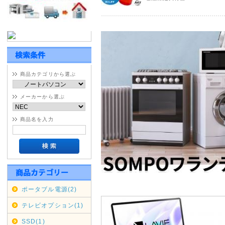
※大型・超大型商品対象
宮城県・鹿児島県全域 9月5日(土
佐賀県・大分県・熊本県全域 9月6
福岡県・長崎県 全域 9月6日(日
期間変更の可能性もございます
商品カテゴリから選ぶ
佐川急便の集荷・配達停止期間
メーカーから選ぶ
通常商品対象
商品名を入力
九州全域 9月5日(土)～9月6日(
中国・四国 9月5日(土)～9月
期間変更の可能性もございます
2020年07月16日
ポータブル電源(2)
沖縄・北海道・離島の代引き
テレビオプション(1)
本日2020/07/16をもちま
SSD(1)
せていただきます。