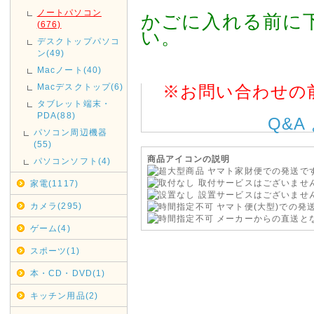
お急ぎの方は、早めのご入金・
ノートパソコン
かごに入れる前に
(676)
い。
2018年11月14日
デスクトップパソコ
ン(49)
店休日
Macノート(40)
11/17(土)は店休日とさせてい
Macデスクトップ(6)
※お問い合わせの
発送も行っておりませんのであ
タブレット端末・
PDA(88)
Q&A
2018年09月29日
パソコン周辺機器
台風の影響により集荷、配達
(55)
す。
商品アイコンの説明
パソコンソフト(4)
ヤマト家財便での発送で
ご利用のお客様にはご迷惑を
取付サービスはございませ
家電(1117)
文を頂きます様お願い申し上
設置サービスはございませ
カメラ(295)
ヤマト便(大型)での発
メーカーからの直送と
2017年08月09日
ゲーム(4)
<重要>hotmail au(ezweb
スポーツ(1)
《hotmail au(ezweb.jp
本・CD・DVD(1)
えてご注文いただきますようお
りません。
キッチン用品(2)