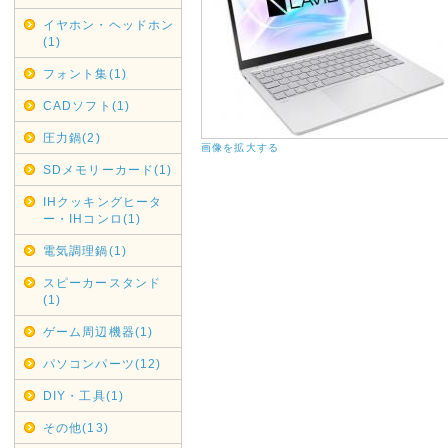
縄・北海道・離島からのご注文
イヤホン・ヘッドホン
(1)
送料金負担が看過できない状況
その為上記地域からの代引きで
フォント集(1)
であしからずご了承くださいま
CADソフト(1)
銀行振り込みでのご注文は受け
圧力鍋(2)
画像を拡大する
2020年05月01日
SDメモリーカード(1)
リサイクル回収業務一時休止
IHクッキングヒータ
契約配送業者ヤマトホームコン
ー・IHコンロ(1)
けまして、弊社では現在リサイ
電気調理鍋(1)
各自治体へご連絡・ご依頼くだ
再開次第お知らせいたします。
スピーカースタンド
(1)
2019年12月16日
ゲーム周辺機器(1)
年末年始休業日
パソコンパーツ(12)
カレンダーに反映しましたので
DIY・工具(1)
尚、大型商品・超大型商品は2
きました。
その他(13)