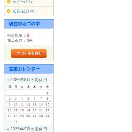
ホビー(21)
お客様よりメールが届いてない
延長保証(40)
ておりますが、メールアドレス
と返信は届きませんのでご注意
自動返信メール・お問い合わせ
合計数量：
0
ざいますが、メールアドレスの
商品金額：
0円
それでも届かない場合は、電話
2016年06月16日
◇信越・北陸・四国への送料
2026年8月の定休日
ヤマト運輸の運賃改定にともない
日
月
火
水
木
金
土
(新潟県、長野県)・北陸(富山県
1
県、愛媛県、高知県)への基本送
2
3
4
5
6
7
8
ぜひ、ご利用くださいませ。
9
10
11
12
13
14
15
16
17
18
19
20
21
22
2014年03月21日
23
24
25
26
27
28
29
30
31
◇消費税率変更につきまして
2026年9月の定休日