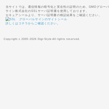
◇関東への送料改定につきま
当サイトでは、通信情報の暗号化と実在性の証明のため、GMOグロー
ヤマト運輸の運賃改定にともない
サイン株式会社のSSLサーバ証明書を使用しております。
(茨城県、栃木県、群馬県、埼玉
セキュアシールより、サーバ証明書の検証結果をご確認ください。
の基本送料が「無料」となりま
詳しくはコチラからご確認ください。
2016年05月20日
◇初期不良対象外メーカーの
Copyright c 2005-2026 Digi-Style All rights reserved.
5月23日より、ケルヒャー社の
ます。
当店での交換やご返金、修理等
注意くださいませ。
初期不良を含め商品に不具合等
ートセンターへご連絡をお願い
2013年05月10日
◇au(ezweb)携帯をご利用
au(ezweb)携帯をご利用の
い事例が多数発生しております
ご確認をお願いいたします