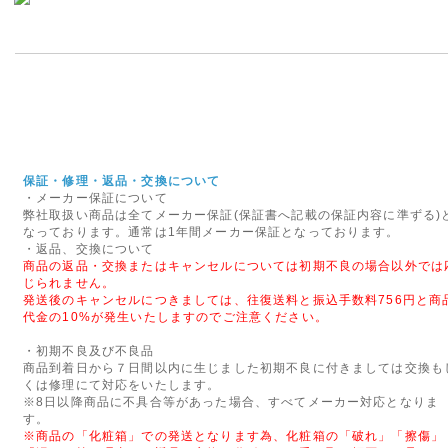
※当店は2014年4月1日以降
価格表示を継続いたします!
2012年05月15日
◇Apple社製パソコンに対
ご要望いただいておりました「Appl
フォーアクシデント」の販売を開
メーカー保証が1年以上ついた、M
保証・修理・返品・交換について
ト・タブレット・デスクトップ)を対
・メーカー保証について
弊社取扱い商品は全てメーカー保証(保証書へ記載の保証内容に準ずる)
TV・iphone・iPadの3G
なっております。通常は1年間メーカー保証となっております。
・返品、交換について
2014年04月11日
商品の返品・交換またはキャンセルについては初期不良の場合以外では
じられません。
<重要>ソニーパーソナルコンピ
発送後のキャンセルにつきましては、往復送料と振込手数料756円と商
お願い
代金の10%が発生いたしますのでご注意ください。
2014年2月に発売しましたソニーパ
・初期不良及び不良品
において、設計生産委託先から
商品到着日から７日間以内に生じました初期不良に付きましては交換も
くは修理にて対応をいたします。
合により、当該バッテリーパッ
※8日以降商品に不具合等があった場合、すべてメーカー対応となりま
能性があることが判明いたしま
す。
※商品の「化粧箱」での発送となります為、化粧箱の「破れ」「擦傷」