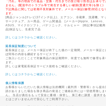
2012年07月20日
「汚れ」等の理由での返品・交換・代引きでの受け取り拒否はお承りで
ません。(配送中のトラブル等で発生する著しい破損(貫通穴等)を除く)
◇営業完全再開のお知らせ◇
下記商品に関しては初期不良対象外です。メーカー保証(修理)対応とな
ます。
このたびは弊社が委託しており
[商品ジャンル]テレビ(37インチ以上)、エアコン、冷蔵庫、洗濯機、マ
障害の影響により、お客様には
サージチェア、カー用品、ゲーム関連品 [メーカー]Apple、Lenovo、
りお詫び申し上げます。
ASUS、マイクロソフト、パナソニック、ケルヒャー [特記事項記載商
品]保証なし、生産完了品
また、心配や励ましの言葉をお
かげをもちまして、新規ウェブ
詳しくはコチラからご確認ください。
せていただく運びとなりました
延長保証制度について
今後も変わらぬご愛顧のほど宜
延長保証とは、メーカー保証が終了した後の一定期間、メーカー保証と
ぼ同等の内容を継続するサービスです。
2014年05月17日
ご加入いただくことで対象商品の保証期間中、何度でも無料で修理を承
ます。
◇モルファンブロックの取り
詳しくは家電延長保証サービス規程をご確認ください。
ヨーロッパ・アメリカで数々の
詳しくはコチラからご確認ください。
イギリスからやって来たモルフ
ん。はるかに創造的で楽しさが
個人情報保護
優れた教育向けの組み立てブロ
お客様からいただいた個人情報は法的機関（裁判所・警察等）から提出
請がありました場合を除き商品の発送とご連絡以外には一切使用致しま
MORPHUN JAPAN AG
ん。 当店が責任をもって安全に蓄積・保管し、第三者に譲渡・提供す
の販売を実現いたしました。
とはございませんので安心してご利用下さい。