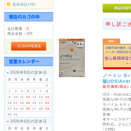
延長保証(40)
11/17(土)は店休日とさせてい
発送も行っておりませんのであ
申し訳ご
2018年09月29日
合計数量：
0
台風の影響により集荷、配達
商品金額：
0円
す。
ご利用のお客様にはご迷惑を
文を頂きます様お願い申し上
2017年08月09日
2026年8月の定休日
ノートン モバ
<重要>hotmail au(ezweb
日
月
火
水
木
金
土
版|iOS/An
《hotmail au(ezweb.jp
1
販売価格(税込)
えてご注文いただきますようお
2
3
4
5
6
7
8
iOS・Andr
9
10
11
12
13
14
15
りません。
危険なWi-Fi
16
17
18
19
20
21
22
モバイル セキ
23
24
25
26
27
28
29
危険なWi-F
お客様よりメールが届いてない
装備
30
31
ておりますが、メールアドレス
本サービスやア
2026年9月の定休日
間対応。さらに
と返信は届きませんのでご注意
日
月
火
水
木
金
土
~19時)