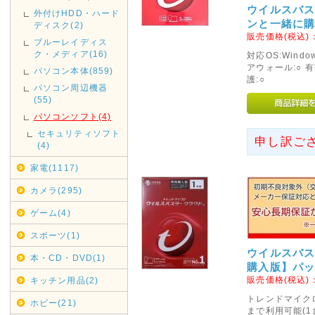
通規制がございます。その為2019
ウイルスバス
外付けHDD・ハード
ンと一緒に購
は、翌着指定をされましても届
ディスク(2)
販売価格(税込)
がございましたのでご指定され
ブルーレイディス
ク・メディア(16)
対応OS:Windo
お、時間指定も出来ませんので
アウォール:○ 
パソコン本体(859)
護:○
2019年05月07日
パソコン周辺機器
(55)
みずほ銀行取扱い終了のお知
パソコンソフト(4)
みずほ銀行取扱い終了いたしま
セキュリティソフト
申し訳ご
ご利用ください。
(4)
家電(1117)
2019年04月12日
カメラ(295)
GWの休業日
GW中は休業日が増えておりま
ゲーム(4)
さい。
スポーツ(1)
休業日は完全休業となりますの
ウイルスバス
本・CD・DVD(1)
お急ぎの方は、早めのご入金・
購入版】パ
販売価格(税込)
キッチン用品(2)
2018年11月14日
トレンドマイク
ホビー(21)
店休日
まで利用可能(1