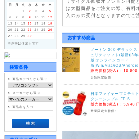
リサイクル回収オプション再開
日
月
火
水
木
金
土
は大型商品をご注文の際、有料
1
2
3
4
5
入のみの受付となりますのでご注
6
7
8
9
10
11
12
13
14
15
16
17
18
19
2021年01月11日
20
21
22
23
24
25
26
27
28
29
30
佐川急便一部地域配送停止に
※赤字は休業日です
天候不良による配送の遅延につ
ノートン 360 デラックス
部地域で発送遅延・停止が発生
ュリティソフト(最新)|3年
くださいませ。
版|オンラインコード
版|Win/Mac/iOS/Andro
販売価格(税込)：
10,800
2020年09月04日
台数限定販売
商品カテゴリから選ぶ
台風10号の影響による荷物
ヤマトホームコンビニエンス・
メーカーから選ぶ
日本ファイヤープロテクト
連絡がございましたのでご注文
クシーシンプル FP-S
販売価格(税込)：
5,940 
ヤマトホームコンビニエンス
商品名を入力
数量限定大特価!
※大型・超大型商品対象
宮城県・鹿児島県全域 9月5日(土
佐賀県・大分県・熊本県全域 9月6