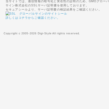
当サイトでは、通信情報の暗号化と実在性の証明のため、GMOグロー
2014年09月29日
サイン株式会社のSSLサーバ証明書を使用しております。
◇代金引換手数料と基本送料
セキュアシールより、サーバ証明書の検証結果をご確認ください。
10月1日ご注文分より、「代金
詳しくはコチラからご確認ください。
行わせていただきます。
なにとぞご理解のほど、よろし
Copyright c 2005-2026 Digi-Style All rights reserved.
2015年08月27日
<重要>富士通ノートパソコ
いて
富士通社製ノートパソコンに搭
された一部のバッテリパックに
れがあることがわかりました。
テリパックの交換・回収を自主
2016年06月16日
◇関東への送料改定につきま
ヤマト運輸の運賃改定にともない
(茨城県、栃木県、群馬県、埼玉
の基本送料が「無料」となりま