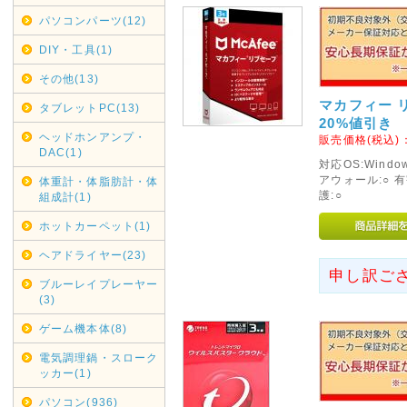
であしからずご了承くださいま
パソコンパーツ(12)
銀行振り込みでのご注文は受け
DIY・工具(1)
2020年05月01日
その他(13)
リサイクル回収業務一時休止
マカフィー 
タブレットPC(13)
契約配送業者ヤマトホームコン
20%値引き
けまして、弊社では現在リサイ
ヘッドホンアンプ・
販売価格(税込)
DAC(1)
各自治体へご連絡・ご依頼くだ
対応OS:Windo
再開次第お知らせいたします。
アウォール:○ 
体重計・体脂肪計・体
護:○
組成計(1)
2019年12月16日
ホットカーペット(1)
年末年始休業日
ヘアドライヤー(23)
カレンダーに反映しましたので
申し訳ご
ブルーレイプレーヤー
尚、大型商品・超大型商品は2
(3)
きました。
ゲーム機本体(8)
2019年05月16日
電気調理鍋・スローク
G20大阪サミット開催に伴い
ッカー(1)
G20大阪サミット開催に伴い、20
パソコン(936)