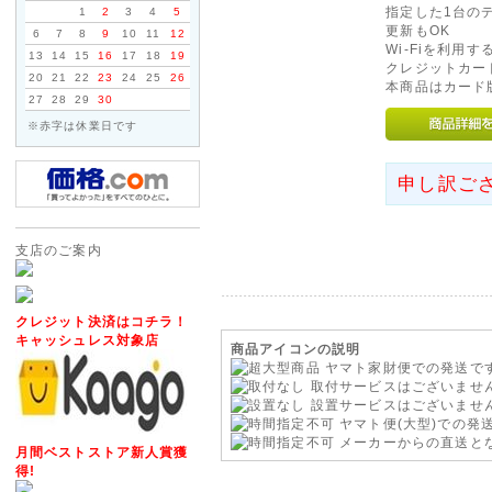
指定した1台の
1
2
3
4
5
自動返信メール・お問い合わせ
更新もOK
6
7
8
9
10
11
12
Wi-Fiを利
ざいますが、メールアドレスの
13
14
15
16
17
18
19
クレジットカー
20
21
22
23
24
25
26
本商品はカード
27
28
29
30
それでも届かない場合は、電話
※赤字は休業日です
2016年06月16日
◇信越・北陸・四国への送料
申し訳ご
ヤマト運輸の運賃改定にともない
(新潟県、長野県)・北陸(富山県
支店のご案内
県、愛媛県、高知県)への基本送
ぜひ、ご利用くださいませ。
クレジット決済はコチラ！
2014年03月21日
キャッシュレス対象店
商品アイコンの説明
◇消費税率変更につきまして
ヤマト家財便での発送で
取付サービスはございませ
2014年4月1日以降ご注文いた
設置サービスはございませ
変更いたします。
ヤマト便(大型)での発
メーカーからの直送と
2014年3月31日までにサイ
月間ベストストア新人賞獲
消費税率5%の税込価格でご購
得!