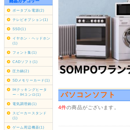
福岡県・長崎県 全域 9月6日(日
ポータブル電源(2)
期間変更の可能性もございます
テレビオプション(1)
佐川急便の集荷・配達停止期間
SSD(1)
通常商品対象
イヤホン・ヘッドホン
(1)
九州全域 9月5日(土)～9月6日(
フォント集(1)
中国・四国 9月5日(土)～9月
CADソフト(1)
期間変更の可能性もございます
圧力鍋(2)
SDメモリーカード(1)
2020年07月16日
沖縄・北海道・離島の代引き
IHクッキングヒータ
パソコンソフト
ー・IHコンロ(1)
本日2020/07/16をもちま
せていただきます。
電気調理鍋(1)
4件
の商品がございます。
縄・北海道・離島からのご注文
スピーカースタンド
送料金負担が看過できない状況
(1)
その為上記地域からの代引きで
ゲーム周辺機器(1)